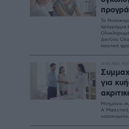
προγρά
Το Νοσοκομε
πρόγραμμα E
Ολοκληρωμέν
Δικτύου Ολο
ποιοτική φρο
30.05.2025, 18:2
Συμμαχ
για κυή
ακριτικ
Μνημόνιο συ
Α΄Μαιευτική
νοσοκομείο