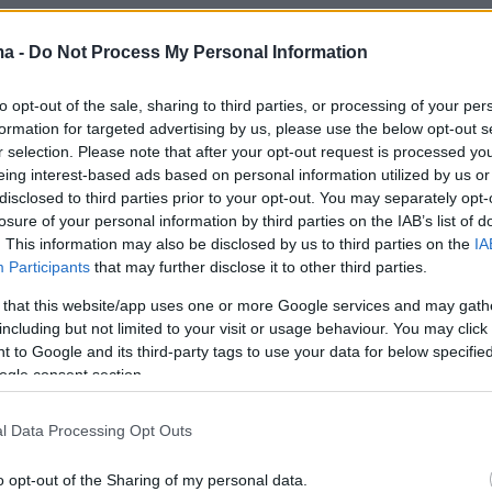
5
3
Φ με μηνιγγοεγκεφαλίτιδα ο
ma -
Do Not Process My Personal Information
ος μαθητής του 6ου ΕΠΑΛ -
to opt-out of the sale, sharing to third parties, or processing of your per
ά 4 σχολεία
formation for targeted advertising by us, please use the below opt-out s
r selection. Please note that after your opt-out request is processed y
ικό διερευνάται και δείγμα προς περαιτέρω έλεγχο
eing interest-based ads based on personal information utilized by us or
να σταλεί προς εξέταση στο Κέντρο Αναφοράς
disclosed to third parties prior to your opt-out. You may separately opt-
losure of your personal information by third parties on the IAB’s list of
ς του ΕΟΔΥ - Τι αναφέρουν πηγές του Οργανισμού
. This information may also be disclosed by us to third parties on the
IA
Participants
that may further disclose it to other third parties.
115
5
 that this website/app uses one or more Google services and may gath
πήρε φωτιά η ασθενής στο
including but not limited to your visit or usage behaviour. You may click 
 to Google and its third-party tags to use your data for below specifi
ργείο του «Αλεξάνδρα» -
ogle consent section.
 εγκαύματα 2ου βαθμού, μιλούν
l Data Processing Opt Outs
φνίδια αστοχία υλικού»
o opt-out of the Sharing of my personal data.
ν έχει διαταχθεί Ένορκη Διοικητική Εξέταση -