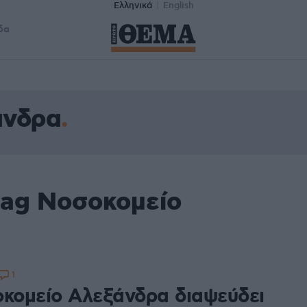
Ελληνικά
English
δα
άνδρα
tag Νοσοκομείο
1
οκομείο Αλεξάνδρα διαψεύδει