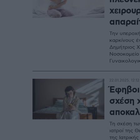
χειρουρ
απαραί
Την υπεροχή
καρκίνους έ
Δημήτριος Χ
Νοσοκομείο
Γυναικολογι
22.01.2025, 12:12
Έφηβοι 
σχέση 
αποκαλ
Τη σχέση τω
ιατροί της 
της Ιατρική