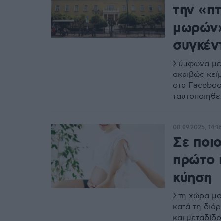
την «π
μωρών»
συγκέν
Σύμφωνα με 
ακριβώς κεί
στο Faceboo
ταυτοποιηθε
08.09.2025, 14:1
Σε ποιο
πρώτο 
κύηση
Στη χώρα μα
κατά τη διά
και μεταδίδ