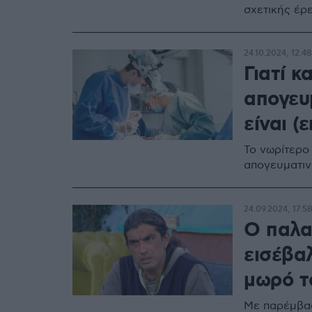
σχετικής έρ
24.10.2024, 12:48
Γιατί 
απογευ
είναι (
Το νωρίτερο
απογευματιν
24.09.2024, 17:5
Ο παλα
εισέβα
μωρό τ
Με παρέμβασ