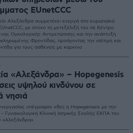
μματος EUnetCCC
ίο Αλεξάνδρα συμμετέχει ενεργά στο ευρωπαϊκό
UnetCCC, με στόχο τη μετεξέλιξή του σε Κέντρο
ης Ογκολογικής Αντιμετώπισης και την ανάπτυξη
κληρωμένης Φροντίδας, προάγοντας την ισότιμη και
ντίδα για τους ασθενείς με καρκίνο
1
ία «Αλεξάνδρα» – Hopegenesis
σεις υψηλού κινδύνου σε
ά νησιά
νεργασίας υπέγραψαν χθες η Hopegenesis με την
 – Γυναικολογική Κλινική Ιατρικής Σχολής ΕΚΠΑ του
υ «Αλεξάνδρα»