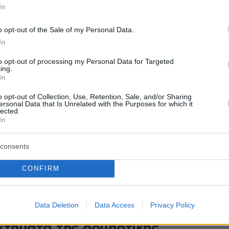
In
ό την 72χρονη ζήτησε ο υπουργός Υγείας, Άδωνις
- Η ανακοίνωση της 1ης Υγειονομικής Περιφέρειας
o opt-out of the Sale of my Personal Data.
In
207
to opt-out of processing my Personal Data for Targeted
ς πήρε φωτιά στη διάρκεια
ing.
In
ργείου στο νοσοκομείο
o opt-out of Collection, Use, Retention, Sale, and/or Sharing
νδρα» - Διατάχθηκε
ersonal Data that Is Unrelated with the Purposes for which it
lected.
ίγουσα έρευνα
In
κλήθηκε από το σύστημα διαθερμίας, για αιφνίδια
consents
κού κάνει λόγο στην ανακοίνωσή της η 1η ΥΠΕ
το ατύχημα», ανέφερε ο Άδωνις Γεωργιάδης
CONFIRM
2
Data Deletion
Data Access
Privacy Policy
λογικός καρκίνος: Τα 4
κτήματα της ρομποτικής