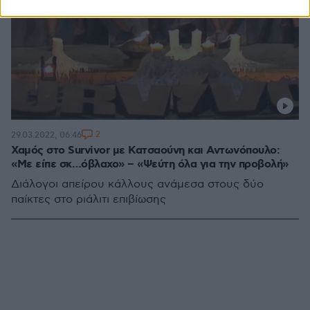
2
29.03.2022, 06:46
Χαμός στο Survivor με Κατσαούνη και Αντωνόπουλο:
«Με είπε σκ…όβλαχο» – «Ψεύτη όλα για την προβολή»
Διάλογοι απείρου κάλλους ανάμεσα στους δύο
παίκτες στο ριάλιτι επιβίωσης