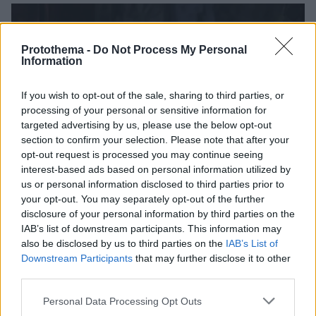
Protothema -
Do Not Process My Personal
Information
If you wish to opt-out of the sale, sharing to third parties, or
processing of your personal or sensitive information for
targeted advertising by us, please use the below opt-out
section to confirm your selection. Please note that after your
opt-out request is processed you may continue seeing
interest-based ads based on personal information utilized by
us or personal information disclosed to third parties prior to
your opt-out. You may separately opt-out of the further
disclosure of your personal information by third parties on the
IAB’s list of downstream participants. This information may
also be disclosed by us to third parties on the
IAB’s List of
Downstream Participants
that may further disclose it to other
third parties.
Please note that this website/app uses one or more Google
Personal Data Processing Opt Outs
services and may gather and store information including but
6
14.04.2022, 01:12