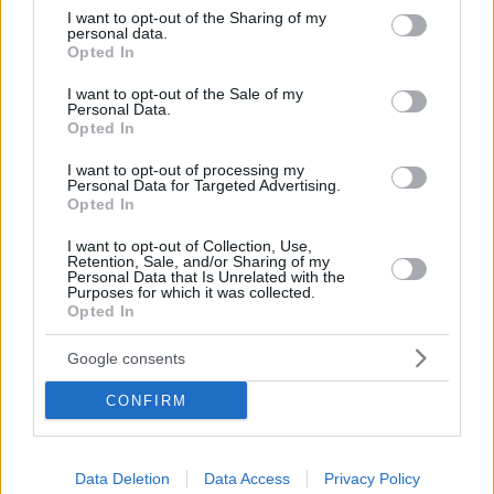
Survivor: Η αποχώρηση του Νίκου Αντωνόπουλου και οι
not limited to your visit or usage behaviour. You may click to
I want to opt-out of the Sharing of my
personal data.
εκκλήσεις των μπλε που δεν εισακούστηκαν – Δείτε
grant or deny consent to Google and its third-party tags to
Opted In
βίντεο
use your data for below specified purposes in below Google
consent section.
Ο «Ντάνος» Εμμανουήλ, το μένος που έγινε σθένος,
I want to opt-out of the Sale of my
Personal Data.
ο τραυματισμός της Μαίη, η επιστροφή του Άρη, ο
Opted In
χορτοφάγος που έτρωγε κρέας και το έπαθλο που
τους… γκάστρωσε
I want to opt-out of processing my
Personal Data for Targeted Advertising.
Opted In
I want to opt-out of Collection, Use,
Retention, Sale, and/or Sharing of my
Personal Data that Is Unrelated with the
Purposes for which it was collected.
Opted In
Google consents
CONFIRM
Data Deletion
Data Access
Privacy Policy