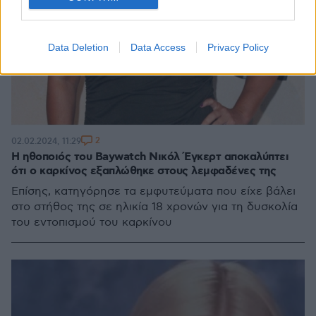
Data Deletion
Data Access
Privacy Policy
2
02.02.2024, 11:29
Η ηθοποιός του Baywatch Νικόλ Έγκερτ αποκαλύπτει
ότι ο καρκίνος εξαπλώθηκε στους λεμφαδένες της
Επίσης, κατηγόρησε τα εμφυτεύματα που είχε βάλει
στο στήθος της σε ηλικία 18 χρονών για τη δυσκολία
του εντοπισμού του καρκίνου