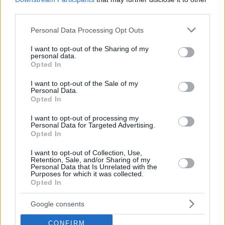
third parties.
Please note that this website/app uses one or more Google
Personal Data Processing Opt Outs
1
15.03.2024, 14:52
services and may gather and store information including but
Βίντεο: Η Νικόλ Έγκερτ ξύρισε το κεφάλι της δημόσια -
not limited to your visit or usage behaviour. You may click to
I want to opt-out of the Sharing of my
Η ηθοποιός του Baywatch δίνει μάχη με μία σπάνια
personal data.
grant or deny consent to Google and its third-party tags to
μορφή καρκίνου
Opted In
use your data for below specified purposes in below Google
Δείτε την ανάρτηση που έκανε στο Instagram
consent section.
I want to opt-out of the Sale of my
Personal Data.
Opted In
I want to opt-out of processing my
Personal Data for Targeted Advertising.
Opted In
I want to opt-out of Collection, Use,
Retention, Sale, and/or Sharing of my
Personal Data that Is Unrelated with the
Purposes for which it was collected.
Opted In
Google consents
CONFIRM