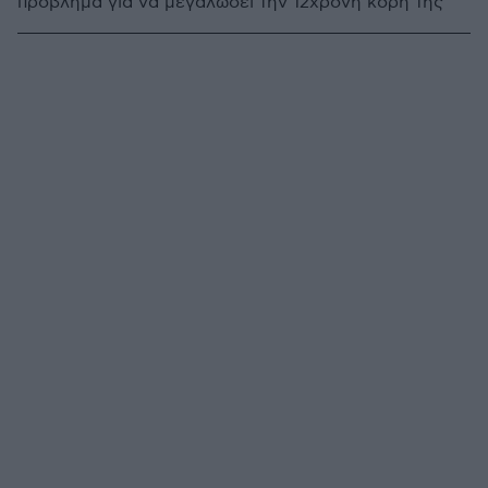
πρόβλημα για να μεγαλώσει την 12χρονη κόρη της