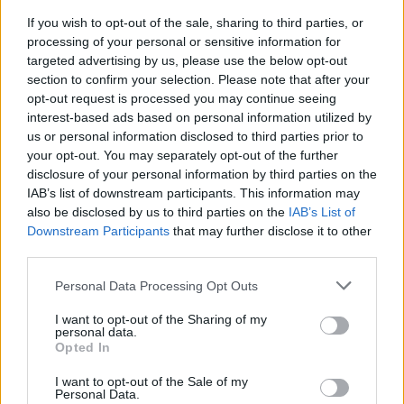
If you wish to opt-out of the sale, sharing to third parties, or
processing of your personal or sensitive information for
targeted advertising by us, please use the below opt-out
section to confirm your selection. Please note that after your
opt-out request is processed you may continue seeing
interest-based ads based on personal information utilized by
us or personal information disclosed to third parties prior to
your opt-out. You may separately opt-out of the further
disclosure of your personal information by third parties on the
IAB’s list of downstream participants. This information may
also be disclosed by us to third parties on the
IAB’s List of
Downstream Participants
that may further disclose it to other
third parties.
102
23.11.2018, 13:44
Please note that this website/app uses one or more Google
Personal Data Processing Opt Outs
«Είμαι θύμα παραποιημένων γεγονότων» - Τι
services and may gather and store information including but
υποστηρίζει ο ηθοποιός για την ασέλγεια σε βάρος
not limited to your visit or usage behaviour. You may click to
I want to opt-out of the Sharing of my
personal data.
ταξιτζή
grant or deny consent to Google and its third-party tags to
Opted In
use your data for below specified purposes in below Google
Ο Γιώργος Καρκάς περιγράφει λεπτό προς λεπτό τι
consent section.
έγινε το επίμαχο βράδυ μέχρι του σημείου που τον
I want to opt-out of the Sale of my
Personal Data.
κατηγορεί ο ταξιτζής ότι του έριξε κάτι στον καφέ