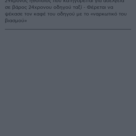
29χρονος ηθοποιός που κατηγορείται για ασέλγεια
σε βάρος 24χρονου οδηγού ταξί - Φέρεται να
ψέκασε τον καφέ του οδηγού με το «ναρκωτικό του
βιασμού»