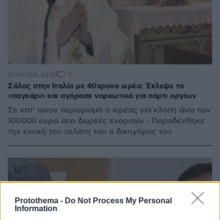
11
23.09.2021, 02:03
Σάλος στην Ιταλία με 40χρονο ιερέα: Έκλεψε το
«παγκάρι» και αγόρασε ναρκωτικά για πάρτι οργίων
Σε κατ’ οίκον περιορισμό ο ιερέας για κλοπή άνω των
100.000 ευρώ απο δωρεές ενοριτών - Παραδέχθηκε
την ενοχή του πελάτη του ο δικηγόρος του
Protothema -
Do Not Process My Personal
Information