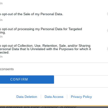
In
και κλοπή ιδιαίτερα μεγάλης αξίας
o opt-out of the Sale of my Personal Data.
In
8
ος στη Νάουσα ξάφριζε τους
to opt-out of processing my Personal Data for Targeted
ing.
ικούς λογαριασμούς του
In
μένου φίλου του
o opt-out of Collection, Use, Retention, Sale, and/or Sharing
ersonal Data that Is Unrelated with the Purposes for which it
lected.
ψεις και διαδικτυακές αγορές, ύψους 64.000 ευρώ,
In
στημα ενάμιση χρόνου
consents
2
ία στη Νάουσα: Νεκρός σε
CONFIRM
ο ένας 23χρονος μετά από
πή του αυτοκινήτου του
Data Deletion
Data Access
Privacy Policy
το επέβαινε και ένας 21χρονος, ο οποίος