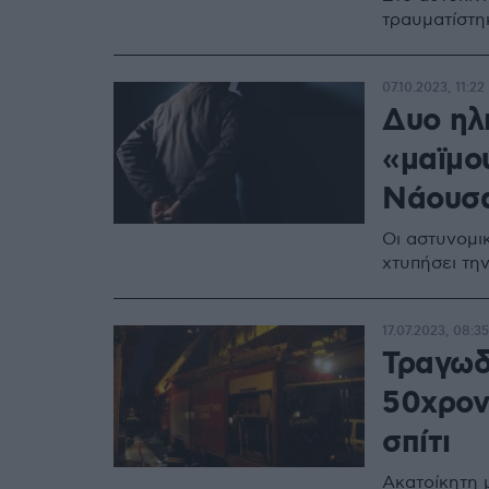
τραυματίστη
07.10.2023, 11:22
Δυο ηλ
«μαϊμο
Νάουσ
Οι αστυνομι
χτυπήσει τη
17.07.2023, 08:35
Τραγωδ
50χρον
σπίτι
Ακατοίκητη 