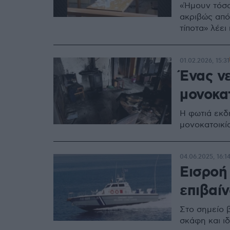
«Ήμουν τόσο
ακριβώς από
τίποτα» λέει
01.02.2026, 15:31
Ένας ν
μονοκα
Η φωτιά εκδ
μονοκατοικί
04.06.2025, 16:1
Εισροή
επιβαί
Στο σημείο β
σκάφη και ι