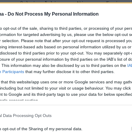
ι οι καρναβαλικές εκδηλώσεις στη Νάουσα , το Σοχό
ιδική
ma -
Do Not Process My Personal Information
to opt-out of the sale, sharing to third parties, or processing of your per
7
3
formation for targeted advertising by us, please use the below opt-out s
ία τέθηκε ο δήμαρχος Νάουσας
r selection. Please note that after your opt-out request is processed y
πό καταδίκη για παράβαση
eing interest-based ads based on personal information utilized by us or
disclosed to third parties prior to your opt-out. You may separately opt-
ντος
losure of your personal information by third parties on the IAB’s list of
. This information may also be disclosed by us to third parties on the
IA
ε κάθε νόμιμη ενέργεια για την αποκατάσταση της
Participants
that may further disclose it to other third parties.
λώνει ο Νίκος Κουτσογιάννης – Κάνει λόγο για
 that this website/app uses one or more Google services and may gath
 πραξικοπηματικού χαρακτήρα απόφαση»
including but not limited to your visit or usage behaviour. You may click 
 to Google and its third-party tags to use your data for below specifi
ogle consent section.
3
 τον λογαριασμό φίλου του με
l Data Processing Opt Outs
 ευρώ στη Νάουσα
o opt-out of the Sharing of my personal data.
υ αδίστακτου 31χρονου σχηματίστηκε δικογραφία για