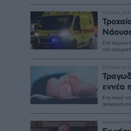
05.12.2024, 18:41
Τροχαί
Νάουσ
Στο σημείο 
τον τραυματ
23.10.2024, 20:3
Τραγωδ
εννέα 
Στη σορό το
προκειμένου
08.10.2024, 19:14