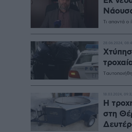
Εκ νέο
Νάουσ
Τι απαντά ο 
28.06.2024, 08:
Χτύπησ
τροχαί
Tαυτοποιήθη
18.03.2024, 09:3
Η τροχ
στη Θέ
Δευτέρ