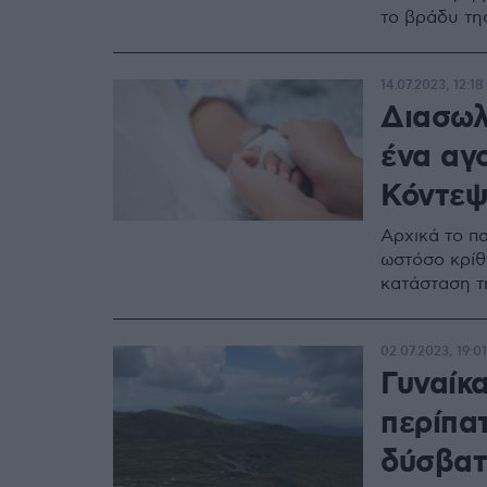
το βράδυ τη
14.07.2023, 12:18
Διασωλ
ένα αγ
Κόντεψ
Αρχικά το π
ωστόσο κρίθ
κατάσταση τ
02.07.2023, 19:01
Γυναίκ
περίπα
δύσβατ