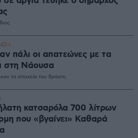
υ σε αργία τέθηκε ο δήμαρχος
ας
ίδιος
3
43
αν πάλι οι απατεώνες με τα
α στη Νάουσα
καν τα στοιχεία του δράστη
2
ήλατη κατσαρόλα 700 λίτρων
ρμη που «βγαίνει» Καθαρά
α