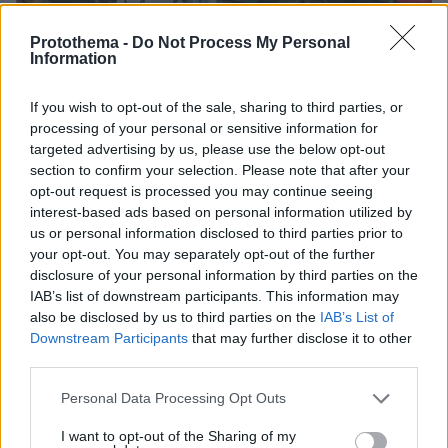
Protothema -
Do Not Process My Personal
Information
If you wish to opt-out of the sale, sharing to third parties, or
processing of your personal or sensitive information for
targeted advertising by us, please use the below opt-out
section to confirm your selection. Please note that after your
opt-out request is processed you may continue seeing
341
02.09.2024, 08:27
interest-based ads based on personal information utilized by
Έρχεται μπόνους δύο μισθών σε 30.000 υπαλλήλους
us or personal information disclosed to third parties prior to
Δημοσίου και ΟΤΑ
your opt-out. You may separately opt-out of the further
disclosure of your personal information by third parties on the
Το πριμ θα λαμβάνουν ως επιβράβευση οι
IAB’s list of downstream participants. This information may
εργαζόμενοι που θα πιάνουν τους στόχους που
also be disclosed by us to third parties on the
IAB’s List of
έχουν τεθεί από τις υπηρεσίες τους - Οι διευθυντές
Downstream Participants
that may further disclose it to other
θα κρίνουν ποιοι θα είναι οι δικαιούχοι ανάλογα με
third parties.
τις επιδόσεις τους
Please note that this website/app uses one or more Google
Personal Data Processing Opt Outs
services and may gather and store information including but
not limited to your visit or usage behaviour. You may click to
I want to opt-out of the Sharing of my