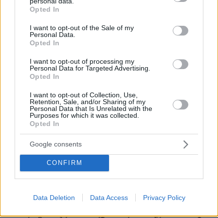
personal data.
grant or deny consent to Google and its third-party tags to
Opted In
use your data for below specified purposes in below Google
consent section.
I want to opt-out of the Sale of my
Personal Data.
Opted In
I want to opt-out of processing my
Personal Data for Targeted Advertising.
Opted In
I want to opt-out of Collection, Use,
Retention, Sale, and/or Sharing of my
Personal Data that Is Unrelated with the
Purposes for which it was collected.
Opted In
Google consents
CONFIRM
Data Deletion
Data Access
Privacy Policy
214
29.04.2024, 16:16
Μπόνους έως 15% στο Δημόσιο: Ποιοι θα το παίρνουν