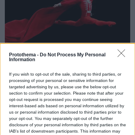
Protothema -
Do Not Process My Personal
Information
If you wish to opt-out of the sale, sharing to third parties, or
30.11.2021, 06:35
processing of your personal or sensitive information for
«Ο Καρυοθραύστης» από το θέατρο Μπολσόι στο
targeted advertising by us, please use the below opt-out
Μέγαρο Μουσικής Αθηνών
section to confirm your selection. Please note that after your
Θα προβληθεί σε μαγνητοσκόπηση
opt-out request is processed you may continue seeing
interest-based ads based on personal information utilized by
us or personal information disclosed to third parties prior to
your opt-out. You may separately opt-out of the further
disclosure of your personal information by third parties on the
IAB’s list of downstream participants. This information may