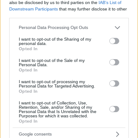
also be disclosed by us to third parties on the
IAB’s List of
Downstream Participants
that may further disclose it to other
third parties.
Please note that this website/app uses one or more Google
Personal Data Processing Opt Outs
services and may gather and store information including but
not limited to your visit or usage behaviour. You may click to
I want to opt-out of the Sharing of my
personal data.
grant or deny consent to Google and its third-party tags to
Opted In
use your data for below specified purposes in below Google
consent section.
I want to opt-out of the Sale of my
Personal Data.
Opted In
I want to opt-out of processing my
Personal Data for Targeted Advertising.
Opted In
I want to opt-out of Collection, Use,
Retention, Sale, and/or Sharing of my
Personal Data that Is Unrelated with the
21.10.2021, 06:35
Purposes for which it was collected.
«Σπάρτακος»: Η παράσταση των Μπολσόι σε ζωντανή
Opted In
μετάδοση στο Μέγαρο Μουσικής Αθηνών
Google consents
Πρόκειται για την εναρκτήρια φετινή προβολή στο