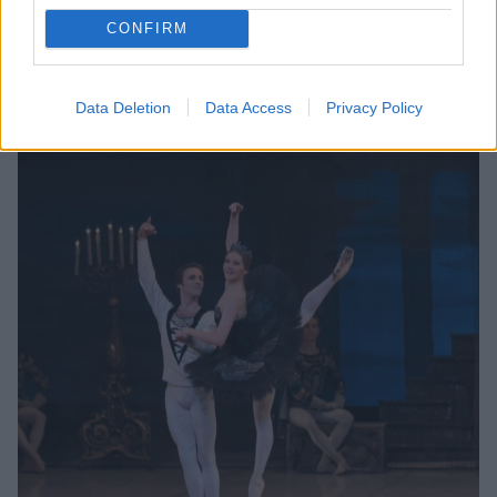
πλαίσιο του προγράμματος «Τhe Bolshoi Live from
CONFIRM
Moscow»
Data Deletion
Data Access
Privacy Policy