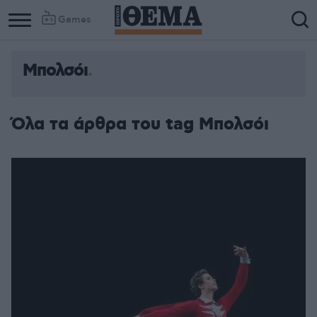
Games
Μπολσόι
Όλα τα άρθρα του tag Μπολσόι