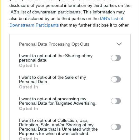
disclosure of your personal information by third parties on the
IAB’s list of downstream participants. This information may
also be disclosed by us to third parties on the
IAB’s List of
Downstream Participants
that may further disclose it to other
third parties.
Please note that this website/app uses one or more Google
Personal Data Processing Opt Outs
services and may gather and store information including but
not limited to your visit or usage behaviour. You may click to
I want to opt-out of the Sharing of my
personal data.
grant or deny consent to Google and its third-party tags to
Opted In
use your data for below specified purposes in below Google
consent section.
I want to opt-out of the Sale of my
Personal Data.
Opted In
I want to opt-out of processing my
Personal Data for Targeted Advertising.
Opted In
I want to opt-out of Collection, Use,
Retention, Sale, and/or Sharing of my
Personal Data that Is Unrelated with the
Purposes for which it was collected.
09.11.2023, 13:26
Opted In