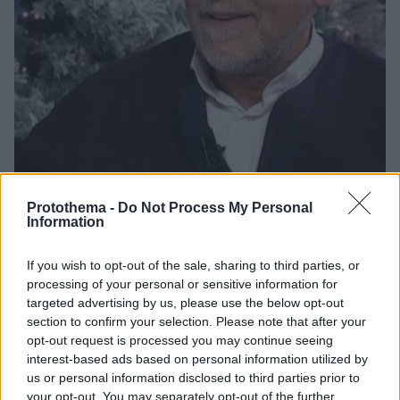
Protothema -
Do Not Process My Personal
Information
30
29.12.2023, 18:26
Στέλιος Παρλιάρος: Όταν έμαθαν ότι ο Μπίλι Μπο έχει
Aids, κάποιοι έλεγαν στον κόσμο να μην έρχεται στο
If you wish to opt-out of the sale, sharing to third parties, or
μαγαζί μου
processing of your personal or sensitive information for
targeted advertising by us, please use the below opt-out
«Είχα ανοίξει το εργαστήριο κοντά του» είπε
section to confirm your selection. Please note that after your
χαρακτηριστικά και πρόσθεσε: «Ήταν ρατσισμός το
opt-out request is processed you may continue seeing
Aids τότε»
interest-based ads based on personal information utilized by
us or personal information disclosed to third parties prior to
your opt-out. You may separately opt-out of the further