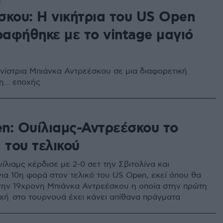
0
σκου: Η νικήτρια του US Open
αφήθηκε με το vintage μαγιό
νίστρια Μπιάνκα Αντρεέσκου σε μια διαφορετική
... εποχής
n: Ουίλιαμς-Αντρεέσκου το
 του τελικού
λιαμς κέρδισε με 2-0 σετ την Σβιτολίνα και
για 10η φορά στον τελικό του US Open, εκεί όπου θα
την 19χρονη Μπιάνκα Αντρεέσκου η οποία στην πρώτη
χή στο τουρνουά έχει κάνει απίθανα πράγματα