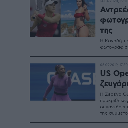
14.04.2020, 19:2
Αντρεέ
φωτογρ
της
Η Καναδή τε
φωτογράφιση
06.09.2019, 17:30
US Ope
ζευγάρι
Η Σερένα Ουί
προκρίθηκε 
συναντήσει 
της συμμετο