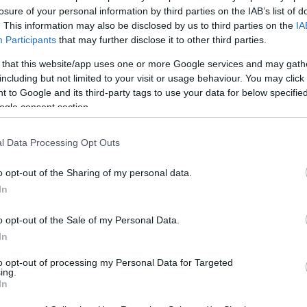
losure of your personal information by third parties on the IAB’s list of
λλά και εμφανώς συγκινημένη μετά τη μεγάλη της
. This information may also be disclosed by us to third parties on the
IA
ν οδήγησε στους 8 του US Open η Μαρία Σάκκαρη
Participants
that may further disclose it to other third parties.
ο θρίλερ με την Αντρεέσκου, αλλά και για τη μητέρα
 αδελφή της που την έβλεπαν από κοντά
 that this website/app uses one or more Google services and may gath
including but not limited to your visit or usage behaviour. You may click 
 to Google and its third-party tags to use your data for below specifi
ogle consent section.
n: Το απίθανο ρεκόρ που
θηκε στον αγώνα Σάκκαρη-
l Data Processing Opt Outs
σκου
o opt-out of the Sharing of my personal data.
In
η για τους 16 του US Open ξεκίνησε το βράδυ της
οπική ώρα) και ολοκληρώθηκε στις 02:20 τα
o opt-out of the Sale of my Personal Data.
της Τρίτης κάτι που δεν έχει ξανασυμβεί στο
In
ης Νέας Υόρκης
to opt-out of processing my Personal Data for Targeted
ing.
In
29
αρη στους «8» τους US Open