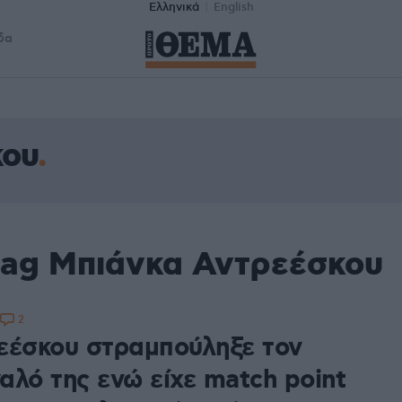
Ελληνικά
English
δα
κου
tag Μπιάνκα Αντρεέσκου
2
εέσκου στραμπούληξε τον
αλό της ενώ είχε match point