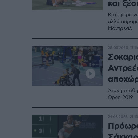
και ξέ
Κατάφερε να 
αλλά παραμέ
Μόντρεαλ
28.03.2023, 17:16
Σοκαρι
Αντρεέ
αποχώρ
Άτυχη στάθη
Open 2019
24.03.2023, 21:13
Πρόωρο
Σάκκαρ