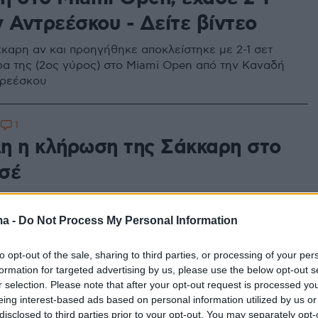
 Αντρεέσκου - Δείτε βίντεο
καρη αν και προηγήθηκε αποκλείστηκε με 2-1 σετ
ρα της (2ος γύρος) στο Miami Open από την Καναδή
τρεέσκου
1
5
η η κλήρωση της Σάκκαρη στο
σέ
καρη αν και στο Νο1 του ταμπλό έχει δύσκολο
ο Σαν Χοσέ της Καλιφόρνια
ma -
Do Not Process My Personal Information
to opt-out of the sale, sharing to third parties, or processing of your per
1
formation for targeted advertising by us, please use the below opt-out s
: «Είναι ένα όνειρο που γίνεται
r selection. Please note that after your opt-out request is processed y
τικότητα»
eing interest-based ads based on personal information utilized by us or
disclosed to third parties prior to your opt-out. You may separately opt-