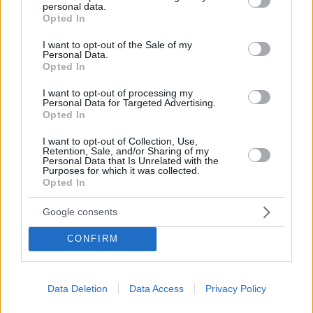
personal data.
αν είχα ειδύλλιο με τον Μπερλουσκόνι
grant or deny consent to Google and its third-party tags to
Opted In
use your data for below specified purposes in below Google
Επίσης, η τραγουδίστρια σχολίασε τα αρνητικά σχόλια
consent section.
I want to opt-out of the Sale of my
που είχε δεχτεί σχετικά με την εμφάνισή της
Personal Data.
Opted In
I want to opt-out of processing my
Personal Data for Targeted Advertising.
Opted In
I want to opt-out of Collection, Use,
Retention, Sale, and/or Sharing of my
Personal Data that Is Unrelated with the
Purposes for which it was collected.
Opted In
Google consents
CONFIRM
Data Deletion
Data Access
Privacy Policy