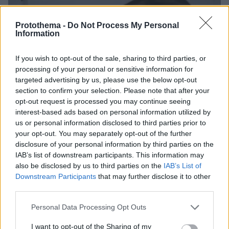
Protothema -
Do Not Process My Personal
Information
If you wish to opt-out of the sale, sharing to third parties, or
processing of your personal or sensitive information for
targeted advertising by us, please use the below opt-out
section to confirm your selection. Please note that after your
opt-out request is processed you may continue seeing
interest-based ads based on personal information utilized by
us or personal information disclosed to third parties prior to
your opt-out. You may separately opt-out of the further
disclosure of your personal information by third parties on the
IAB’s list of downstream participants. This information may
also be disclosed by us to third parties on the
IAB’s List of
Downstream Participants
that may further disclose it to other
third parties.
Please note that this website/app uses one or more Google
Personal Data Processing Opt Outs
2
15.03.2024, 16:03
services and may gather and store information including but
Στέλλα Γεωργιάδου: Ένας δημοσιογράφος με ρώτησε
not limited to your visit or usage behaviour. You may click to
I want to opt-out of the Sharing of my