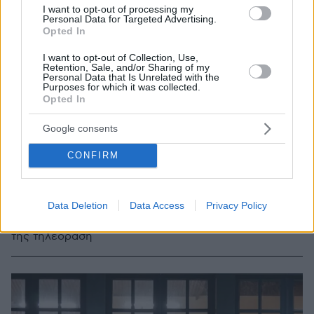
I want to opt-out of processing my
Personal Data for Targeted Advertising.
Opted In
I want to opt-out of Collection, Use,
Retention, Sale, and/or Sharing of my
Personal Data that Is Unrelated with the
Purposes for which it was collected.
Opted In
Google consents
06.12.2021, 16:15
Η Εθνική Λυρική Σκηνή προσφέρει δωρεάν τρεις
CONFIRM
παραστάσεις της στο κοινό
Πρόκειται για παραγωγές που δημιουργήθηκαν στο
πλαίσιο της επετείου για τα 200 χρόνια της Ελληνικής
Data Deletion
Data Access
Privacy Policy
Επανάστασης και θα προβληθούν στην διαδικτυακή
της τηλεόραση