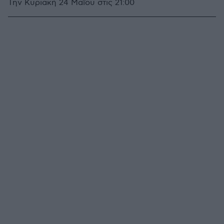
Την Κυριακή 24 Μαΐου στις 21:00