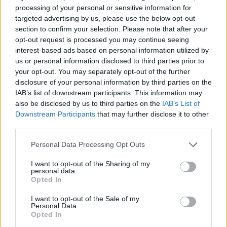
processing of your personal or sensitive information for
04.04.2022, 06:35
targeted advertising by us, please use the below opt-out
Ο Μιχαήλ Μαρμαρινός μεταφράζει θεατρικά τον
section to confirm your selection. Please note that after your
μουσικό κόσμο του Γιάννη Χρήστου στη Στέγη
opt-out request is processed you may continue seeing
Η δράση έχει ως σημείο αφετηρίας το Πάντειο
interest-based ads based on personal information utilized by
Πανεπιστήμιο, περνά από την υπόγεια διάβαση της
us or personal information disclosed to third parties prior to
Λεωφόρου Συγγρού και καταλήγει στο κτίριο της
your opt-out. You may separately opt-out of the further
Στέγης.
disclosure of your personal information by third parties on the
IAB’s list of downstream participants. This information may
also be disclosed by us to third parties on the
IAB’s List of
Downstream Participants
that may further disclose it to other
third parties.
Please note that this website/app uses one or more Google
Personal Data Processing Opt Outs
services and may gather and store information including but
not limited to your visit or usage behaviour. You may click to
I want to opt-out of the Sharing of my
personal data.
grant or deny consent to Google and its third-party tags to
Opted In
use your data for below specified purposes in below Google
consent section.
I want to opt-out of the Sale of my
Personal Data.
Opted In