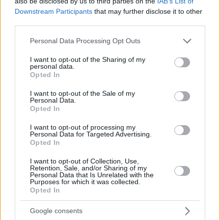
also be disclosed by us to third parties on the
IAB’s List of
Downstream Participants
that may further disclose it to other
third parties.
Please note that this website/app uses one or more Google
Personal Data Processing Opt Outs
services and may gather and store information including but
not limited to your visit or usage behaviour. You may click to
I want to opt-out of the Sharing of my
personal data.
grant or deny consent to Google and its third-party tags to
Opted In
99
11.09.2025, 09:01
use your data for below specified purposes in below Google
Νερό… χρυσάφι στο Κουφονήσι: Λογαριασμοί έως
consent section.
I want to opt-out of the Sale of my
29.000 ευρώ «γονατίζουν» τις επιχειρήσεις
Personal Data.
Opted In
Δείτε τα ποσά που κλήθηκαν να πληρώσουν έξι
ενδεικτικές επιχειρήσεις στο νησί - Είναι η κλίμακα
I want to opt-out of processing my
τιμολόγησης στο Κουφονήσι και στις Μικρές
Personal Data for Targeted Advertising.
Κυκλάδες η ακριβότερη του Αιγαίου;
Opted In
I want to opt-out of Collection, Use,
Retention, Sale, and/or Sharing of my
Personal Data that Is Unrelated with the
Purposes for which it was collected.
Opted In
Google consents