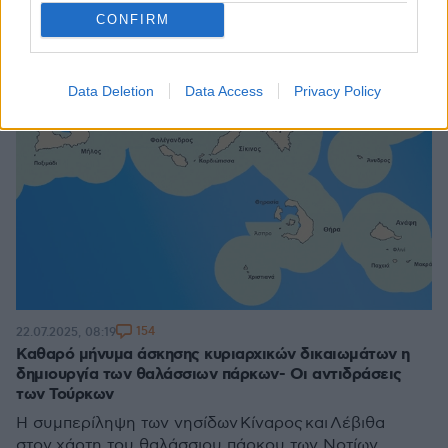
CONFIRM
Data Deletion
Data Access
Privacy Policy
154
22.07.2025, 08:19
Καθαρό μήνυμα άσκησης κυριαρχικών δικαιωμάτων η
δημιουργία των θαλάσσιων πάρκων- Οι αντιδράσεις
των Τούρκων
Η συμπερίληψη των νησίδων Κίναρος και Λέβιθα
στον χάρτη του θαλάσσιου πάρκου των Νοτίων