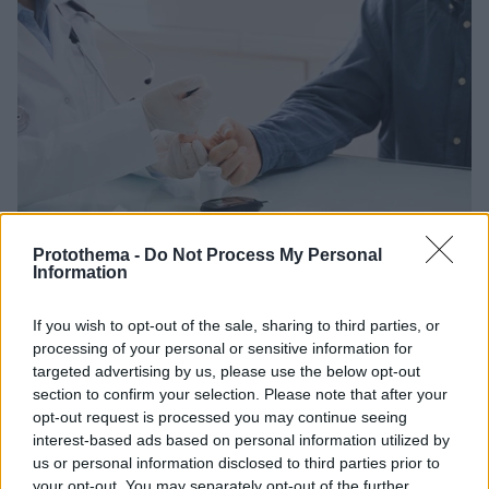
Protothema -
Do Not Process My Personal
05.10.2021, 16:22
Information
Κορωνοϊός – Διαβήτης: Ο επικίνδυνος συνδυασμός που
απειλεί τη ζωή των ασθενών – Πιο ευάλωτοι οι άνω των
65
If you wish to opt-out of the sale, sharing to third parties, or
processing of your personal or sensitive information for
Οι ασθενείς σε προχωρημένα στάδια διαβήτη που
targeted advertising by us, please use the below opt-out
προσβάλλονται από κορωνοϊό διατρέχουν υψηλότερο
section to confirm your selection. Please note that after your
κίνδυνο θανάτου – Τα ιατρικά δεδομένα, οι
opt-out request is processed you may continue seeing
υποκείμενες παθήσεις και τα φάρμακα που
interest-based ads based on personal information utilized by
εκτοξεύουν τον κίνδυνο
us or personal information disclosed to third parties prior to
your opt-out. You may separately opt-out of the further