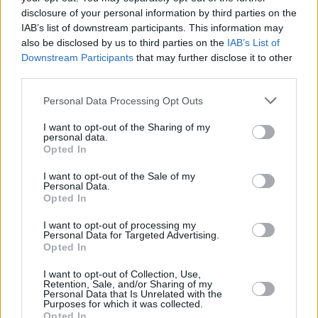
disclosure of your personal information by third parties on the
IAB’s list of downstream participants. This information may
also be disclosed by us to third parties on the
IAB’s List of
Downstream Participants
that may further disclose it to other
third parties.
Please note that this website/app uses one or more Google
Personal Data Processing Opt Outs
services and may gather and store information including but
not limited to your visit or usage behaviour. You may click to
I want to opt-out of the Sharing of my
personal data.
grant or deny consent to Google and its third-party tags to
Opted In
use your data for below specified purposes in below Google
consent section.
I want to opt-out of the Sale of my
Personal Data.
Opted In
I want to opt-out of processing my
Personal Data for Targeted Advertising.
Opted In
I want to opt-out of Collection, Use,
Retention, Sale, and/or Sharing of my
Personal Data that Is Unrelated with the
Purposes for which it was collected.
Opted In