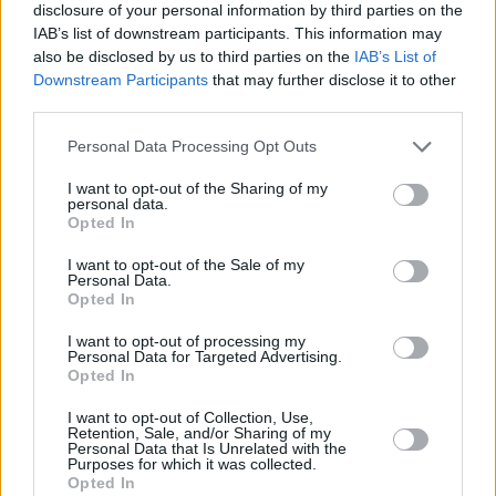
πλανήτη και μιλάνε για την πρόκληση των ρόλων
disclosure of your personal information by third parties on the
IAB’s list of downstream participants. This information may
τους
also be disclosed by us to third parties on the
IAB’s List of
Downstream Participants
that may further disclose it to other
third parties.
Please note that this website/app uses one or more Google
Personal Data Processing Opt Outs
services and may gather and store information including but
not limited to your visit or usage behaviour. You may click to
I want to opt-out of the Sharing of my
personal data.
grant or deny consent to Google and its third-party tags to
Opted In
use your data for below specified purposes in below Google
consent section.
I want to opt-out of the Sale of my
Personal Data.
Opted In
I want to opt-out of processing my
Personal Data for Targeted Advertising.
Opted In
I want to opt-out of Collection, Use,
Retention, Sale, and/or Sharing of my
Personal Data that Is Unrelated with the
Purposes for which it was collected.
Opted In