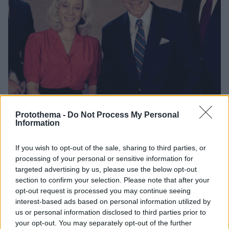
Protothema -
Do Not Process My Personal
Information
If you wish to opt-out of the sale, sharing to third parties, or
16
24.10.2024, 09:42
processing of your personal or sensitive information for
Λάιλ και Ερικ Μενέντεζ: Τελικά, ποιος είναι το
targeted advertising by us, please use the below opt-out
πραγματικό τέρας;
section to confirm your selection. Please note that after your
Ο Χαβιέ Μπαρδέμ, η Κλοέ Σεβινί και το υπόλοιπο
opt-out request is processed you may continue seeing
καστ της σειράς «Τέρατα: Η Ιστορία των Λάιλ και Ερικ
interest-based ads based on personal information utilized by
Μενέντεζ» πρωταγωνιστούν σε μια νέα εκδοχή του
us or personal information disclosed to third parties prior to
σοκαριστικού εγκλήματος που καθηλώνει ξανά τον
your opt-out. You may separately opt-out of the further