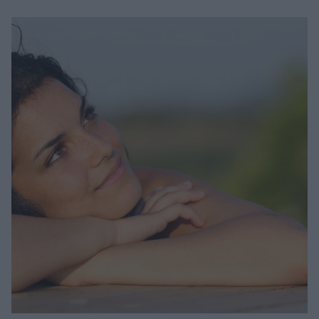
σημαντική γεωγραφική θέση της - Τεράστια η
σημασία των υποβρύχιων αγωγών