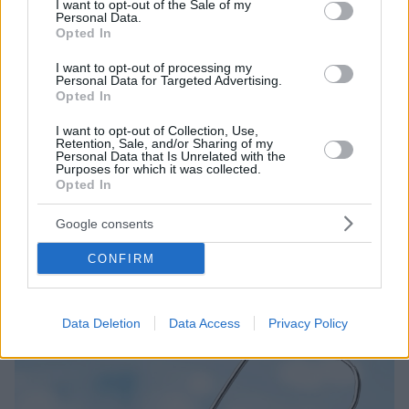
I want to opt-out of the Sale of my
Personal Data.
Opted In
I want to opt-out of processing my
Personal Data for Targeted Advertising.
Opted In
12.05.2023, 08:43
I want to opt-out of Collection, Use,
Live streaming: Είναι η μουσική το χρυσάφι της
Retention, Sale, and/or Sharing of my
ερχόμενης δεκαετίας;
Personal Data that Is Unrelated with the
Purposes for which it was collected.
Αλλοι επενδύουν σε πετρέλαιο, άλλοι σε ψηφιακά
Opted In
νομίσματα και άλλοι ρίχνουν το βιος τους στο
metaverse. Κι όμως, η μουσική βιομηχανία
Google consents
αναδεικνύεται σε μία από τις πιο επικερδείς
επενδυτικές ευκαιρίες του κοντινού μέλλοντος
CONFIRM
Data Deletion
Data Access
Privacy Policy