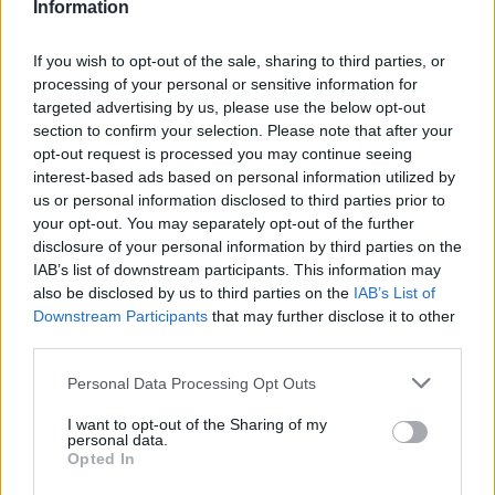
Information
μέλλον
Τα trends στον σχεδιασμό κτιρίων για το μέλλον-
If you wish to opt-out of the sale, sharing to third parties, or
όλες οι καινοτομίες που έρχονται, οι τεχνικές και οι
processing of your personal or sensitive information for
hi tech λύσεις
targeted advertising by us, please use the below opt-out
section to confirm your selection. Please note that after your
opt-out request is processed you may continue seeing
interest-based ads based on personal information utilized by
us or personal information disclosed to third parties prior to
your opt-out. You may separately opt-out of the further
disclosure of your personal information by third parties on the
IAB’s list of downstream participants. This information may
also be disclosed by us to third parties on the
IAB’s List of
Downstream Participants
that may further disclose it to other
third parties.
Please note that this website/app uses one or more Google
Personal Data Processing Opt Outs
services and may gather and store information including but
not limited to your visit or usage behaviour. You may click to
I want to opt-out of the Sharing of my
personal data.
grant or deny consent to Google and its third-party tags to
Opted In
use your data for below specified purposes in below Google
consent section.