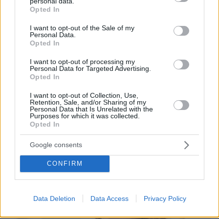
personal data.
grant or deny consent to Google and its third-party tags to
Opted In
use your data for below specified purposes in below Google
consent section.
I want to opt-out of the Sale of my
Personal Data.
Opted In
23.03.2026, 15:01
Μέλι, «φάρμακο» για όλα, από τον βήχα μέχρι τον ύπνο
I want to opt-out of processing my
– Τι λέει η ειδικός
Personal Data for Targeted Advertising.
Opted In
Είναι γλυκό και χρήσιμο σε ορισμένες περιπτώσεις
αλλά όχι πανάκεια - Πού υπάρχουν ισχυρές
I want to opt-out of Collection, Use,
ενδείξεις, πού τα δεδομένα είναι αδύναμα και ποιοι
Retention, Sale, and/or Sharing of my
Personal Data that Is Unrelated with the
πρέπει να το αποφεύγουν
Purposes for which it was collected.
Opted In
Google consents
CONFIRM
Data Deletion
Data Access
Privacy Policy