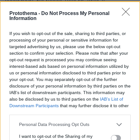
μαρμελάδες και χυμούς στην ΕΕ. Δείτε τι
προβλέπεται και τι θα πρέπει να γράφουν οι ετικέτες
Protothema -
Do Not Process My Personal
στο ράφι
Information
If you wish to opt-out of the sale, sharing to third parties, or
processing of your personal or sensitive information for
targeted advertising by us, please use the below opt-out
section to confirm your selection. Please note that after your
opt-out request is processed you may continue seeing
interest-based ads based on personal information utilized by
us or personal information disclosed to third parties prior to
your opt-out. You may separately opt-out of the further
disclosure of your personal information by third parties on the
IAB’s list of downstream participants. This information may
also be disclosed by us to third parties on the
IAB’s List of
Downstream Participants
that may further disclose it to other
third parties.
Please note that this website/app uses one or more Google
Personal Data Processing Opt Outs
services and may gather and store information including but
not limited to your visit or usage behaviour. You may click to
I want to opt-out of the Sharing of my