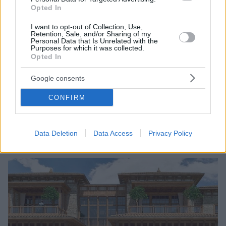
Opted In
I want to opt-out of Collection, Use,
Retention, Sale, and/or Sharing of my
Personal Data that Is Unrelated with the
Purposes for which it was collected.
2
23.06.2022, 20:52
Opted In
Συνελήφθη ύποπτος για τη φωτιά στη Μαρμαρίδα -
Μέθυσε και έβαλε φωτιά στο δάσος επειδή καυγάδισε
Google consents
με συγγενείς του
Σύμφωνα με τον Τούρκο υπουργό Εσωτερικών ο
CONFIRM
δράστης προχώρησε στον εμπρησμό καθώς
διαφώνησε με τους συγγενείς του για οικονομικούς
λόγους
Data Deletion
Data Access
Privacy Policy