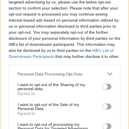
targeted advertising by us, please use the below opt-out
Τι είπε ο Έλληνας ιδιοκτήτης της ταβέρνας στο
section to confirm your selection. Please note that after your
protothema.gr - Στην παρέα Ρώσου ολιγάρχη η
opt-out request is processed you may continue seeing
Τατιάνα Νάβκα
interest-based ads based on personal information utilized by
us or personal information disclosed to third parties prior to
your opt-out. You may separately opt-out of the further
disclosure of your personal information by third parties on the
IAB’s list of downstream participants. This information may
also be disclosed by us to third parties on the
IAB’s List of
Downstream Participants
that may further disclose it to other
third parties.
Please note that this website/app uses one or more Google
Personal Data Processing Opt Outs
services and may gather and store information including but
not limited to your visit or usage behaviour. You may click to
I want to opt-out of the Sharing of my
personal data.
grant or deny consent to Google and its third-party tags to
Opted In
use your data for below specified purposes in below Google
consent section.
I want to opt-out of the Sale of my
Personal Data.
Opted In
I want to opt-out of processing my
Personal Data for Targeted Advertising.