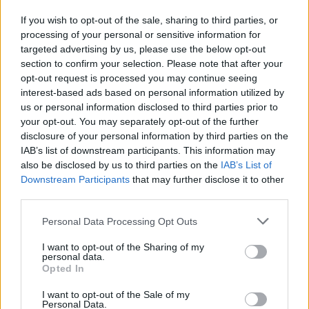
If you wish to opt-out of the sale, sharing to third parties, or
processing of your personal or sensitive information for
targeted advertising by us, please use the below opt-out
section to confirm your selection. Please note that after your
opt-out request is processed you may continue seeing
interest-based ads based on personal information utilized by
us or personal information disclosed to third parties prior to
your opt-out. You may separately opt-out of the further
disclosure of your personal information by third parties on the
IAB’s list of downstream participants. This information may
also be disclosed by us to third parties on the
IAB’s List of
Downstream Participants
that may further disclose it to other
third parties.
Please note that this website/app uses one or more Google
Personal Data Processing Opt Outs
services and may gather and store information including but
not limited to your visit or usage behaviour. You may click to
I want to opt-out of the Sharing of my
personal data.
grant or deny consent to Google and its third-party tags to
Opted In
use your data for below specified purposes in below Google
14
26.05.2021, 17:41
consent section.
Μαρία Ανδρούτσου: H Ξανθίππη του σήριαλ «50 - 50»
I want to opt-out of the Sale of my
Personal Data.
ποζάρει με καυτό μπικίνι