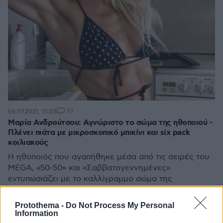
10
06.07.2021, 15:03
Μαρία Ανδρούτσου: Αγνώριστο το σώμα της ηθοποιού -
Πλένει πιάτα με μικροσκοπικό μπικίνι και six pack
κοιλιακούς
Η ηθοποιός που αγαπήθηκε μέσα από τις σειρές του
MEGA, «50-50» και «Σαββατογεννημένες»
εντυπωσιάζει με το καλλίγραμμο σώμα της
Protothema -
Do Not Process My Personal
Information