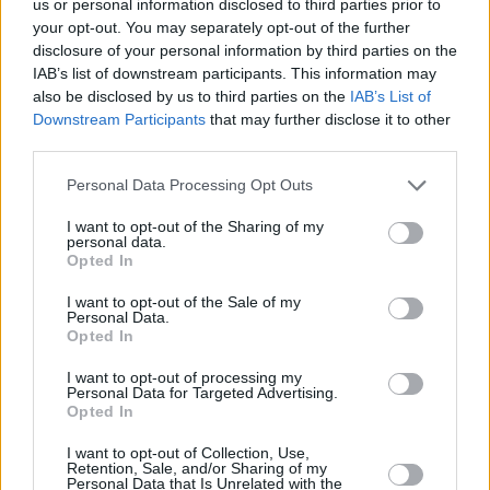
us or personal information disclosed to third parties prior to
«Δεν το έχω πει ξανά δημόσια, αλλά το ξέρει ο
your opt-out. You may separately opt-out of the further
κόσμος» ανέφερε ο σχεδιαστής
disclosure of your personal information by third parties on the
IAB’s list of downstream participants. This information may
also be disclosed by us to third parties on the
IAB’s List of
Downstream Participants
that may further disclose it to other
third parties.
Please note that this website/app uses one or more Google
Personal Data Processing Opt Outs
services and may gather and store information including but
not limited to your visit or usage behaviour. You may click to
I want to opt-out of the Sharing of my
personal data.
grant or deny consent to Google and its third-party tags to
Opted In
use your data for below specified purposes in below Google
consent section.
I want to opt-out of the Sale of my
Personal Data.
Opted In
I want to opt-out of processing my
Personal Data for Targeted Advertising.
Opted In
I want to opt-out of Collection, Use,
Retention, Sale, and/or Sharing of my
Personal Data that Is Unrelated with the