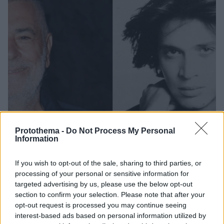
Protothema -
Do Not Process My Personal
Information
If you wish to opt-out of the sale, sharing to third parties, or
processing of your personal or sensitive information for
targeted advertising by us, please use the below opt-out
section to confirm your selection. Please note that after your
80
25.10.2022, 17:24
opt-out request is processed you may continue seeing
Μάκης Τσέλιος: Ερωτεύτηκα τον Μπίλι Μπο, τον πήγα
interest-based ads based on personal information utilized by
Γαλλία και Αμερική για να τον κρατήσω στη ζωή