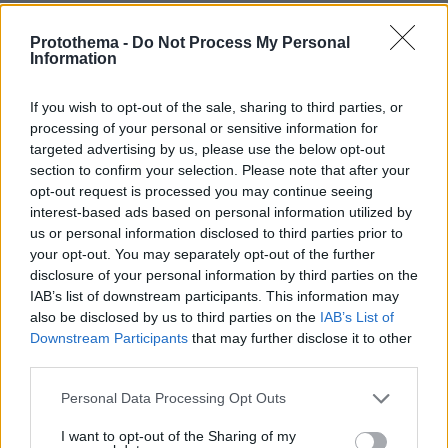
46
12.11.2022, 11:46
Protothema -
Do Not Process My Personal
Νέα σφοδρή επίθεση Ερντογάν κατά Ελλάδας και ΗΠΑ -
Information
«Ο Μπάιντεν κρύβει τρομοκράτες»
«Εάν οι Ρεπουμπλικανοί καταλήξουν να ελέγχουν τη
If you wish to opt-out of the sale, sharing to third parties, or
Γερουσία τα πράγματα θα είναι πολύ ευκολότερα για
processing of your personal or sensitive information for
εμάς», είπε ο Τούρκος πρόεδρος, αναφερόμενος
targeted advertising by us, please use the below opt-out
στην αγορά των F-16
section to confirm your selection. Please note that after your
opt-out request is processed you may continue seeing
interest-based ads based on personal information utilized by
us or personal information disclosed to third parties prior to
your opt-out. You may separately opt-out of the further
disclosure of your personal information by third parties on the
IAB’s list of downstream participants. This information may
also be disclosed by us to third parties on the
IAB’s List of
Downstream Participants
that may further disclose it to other
third parties.
Please note that this website/app uses one or more Google
Personal Data Processing Opt Outs
services and may gather and store information including but
not limited to your visit or usage behaviour. You may click to
I want to opt-out of the Sharing of my