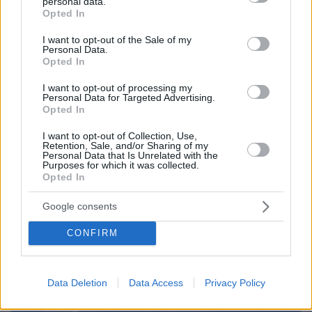
personal data.
grant or deny consent to Google and its third-party tags to
Opted In
use your data for below specified purposes in below Google
consent section.
I want to opt-out of the Sale of my
Personal Data.
Opted In
I want to opt-out of processing my
Personal Data for Targeted Advertising.
Opted In
I want to opt-out of Collection, Use,
4
12.11.2022, 10:23
Retention, Sale, and/or Sharing of my
Επενδύσεις για αναβάθμιση υποδομών στο στρατηγικής
Personal Data that Is Unrelated with the
Purposes for which it was collected.
σημασίας λιμάνι της Αλεξανδρούπολης
Opted In
Το λιμάνι της Αλεξανδρούπολης αποτελεί τον
μοναδικό μεγάλο λιμένα της Θράκης και είναι ο
Google consents
σπουδαιότερος εμπορικός κόμβος της ευρύτερης
CONFIRM
περιοχής, καθώς εξυπηρετεί επιβατηγά, εμπορικά,
αλιευτικά και τουριστικά σκάφη
Data Deletion
Data Access
Privacy Policy