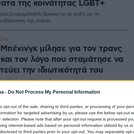
ματα της κοινότητας LGBT+
αία Ζουραμπισβίλι βρίσκεται σε ρήξη με τη
 κυβέρνηση της χώρας
13
 Μπένινγκ μίλησε για τον τρανς
 και τον λόγο που σταμάτησε να
εύει την ιδιωτικότητά του
ι η άγνοια καλλιεργούνται εναντίον των τρανς
ον πιο τρομακτικό τρόπο» δήλωσε, ανάμεσα σε άλλα,
ma -
Do Not Process My Personal Information
to opt-out of the sale, sharing to third parties, or processing of your per
formation for targeted advertising by us, please use the below opt-out s
8
3
r selection. Please note that after your opt-out request is processed y
 Πόλσον αγόρασε όλα τα
eing interest-based ads based on personal information utilized by us or
ια μιας LGBTQ+ ταινίας στο
disclosed to third parties prior to your opt-out. You may separately opt-