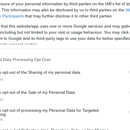
losure of your personal information by third parties on the IAB’s list of
 για να τη δει ο κόσμος
. This information may also be disclosed by us to third parties on the
IA
Participants
that may further disclose it to other third parties.
ν
 that this website/app uses one or more Google services and may gath
είται την ιστορία μιας τρανσέξουαλ γυναίκας, που
including but not limited to your visit or usage behaviour. You may click 
το πατρικό της σπίτι, για να φροντίσει την
 to Google and its third-party tags to use your data for below specifi
η μητέρα της
ogle consent section.
l Data Processing Opt Outs
4
5
η Darcelle, η γηραιότερη
o opt-out of the Sharing of my personal data.
μενη drag queen στον κόσμο
In
χρόνια
o opt-out of the Sale of my Personal Data.
In
to opt-out of processing my Personal Data for Targeted
27
ing.
κό θρίλερ με ζευγάρι γυναικών
In