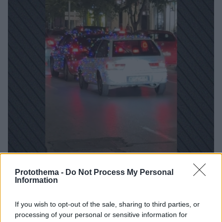
Protothema -
Do Not Process My Personal
Information
4
26.11.2025, 12:27
Οδηγοί στόλισαν με χριστουγεννιάτικα λαμπιόνια τα
αυτοκίνητά τους και «φώτισαν» τους δρόμους της
If you wish to opt-out of the sale, sharing to third parties, or
Θεσσαλονίκης, δείτε βίντεο
processing of your personal or sensitive information for