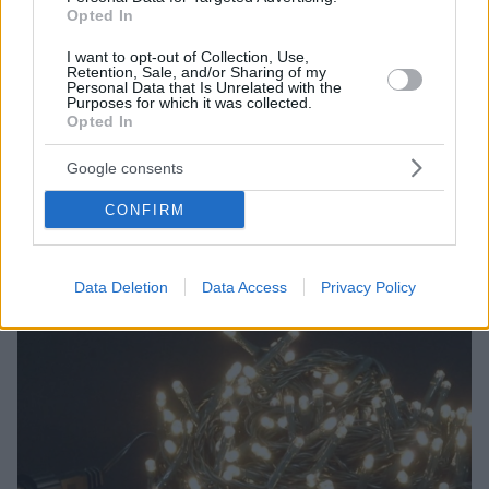
Opted In
I want to opt-out of Collection, Use,
Retention, Sale, and/or Sharing of my
Personal Data that Is Unrelated with the
Purposes for which it was collected.
10
23.12.2022, 05:55
Opted In
Το πρώτο δέντρο με λαμπάκια πριν από 140 χρόνια -
Πώς ο Τόμας Έντισον «δημιούργησε» τα Χριστούγεννα
Google consents
Ο συνεργάτης του Έντουαρτ Χίμπερντ Τζόνσον είχε
την «ιδέα» και εκείνος τα εργαλεία - Πώς ο
CONFIRM
ηλεκτρισμός άλλαξε τον τρόπο που βλέπουμε τα
Χριστούγεννα
Data Deletion
Data Access
Privacy Policy