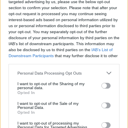
targeted advertising by us, please use the below opt-out
Οι περαστικοί δεν κρύβουν τον ενθουσιασμό τους,
section to confirm your selection. Please note that after your
με πολλούς να σταματούν για να τραβήξουν
opt-out request is processed you may continue seeing
φωτογραφίες
interest-based ads based on personal information utilized by
us or personal information disclosed to third parties prior to
your opt-out. You may separately opt-out of the further
disclosure of your personal information by third parties on the
IAB’s list of downstream participants. This information may
also be disclosed by us to third parties on the
IAB’s List of
Downstream Participants
that may further disclose it to other
third parties.
Please note that this website/app uses one or more Google
Personal Data Processing Opt Outs
services and may gather and store information including but
not limited to your visit or usage behaviour. You may click to
I want to opt-out of the Sharing of my
personal data.
grant or deny consent to Google and its third-party tags to
Opted In
use your data for below specified purposes in below Google
consent section.
I want to opt-out of the Sale of my
Personal Data.
Opted In
I want to opt-out of processing my
Personal Data for Targeted Advertising.