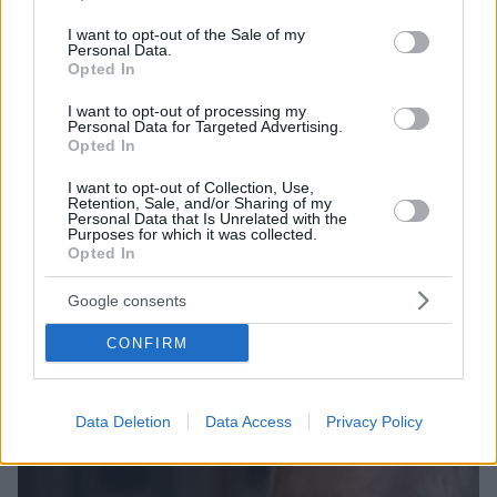
use your data for below specified purposes in below Google
consent section.
I want to opt-out of the Sale of my
Personal Data.
Opted In
I want to opt-out of processing my
Personal Data for Targeted Advertising.
Opted In
41
09.01.2022, 13:39
«Ο Κωνσταντίνος Τζούμας ας κρατά για τον εαυτό του
I want to opt-out of Collection, Use,
Retention, Sale, and/or Sharing of my
τη μισογυνική "φλυαρία" του» λέει η Demy
Personal Data that Is Unrelated with the
Purposes for which it was collected.
Για τη δήλωση του ηθοποιού και ραδιοφωνικού
Opted In
παραγωγού «Οι γυναικοκτονίες στην Ελλάδα
οφείλονται στη φλυαρία των γυναικών» ξεσπά η
Google consents
τραγουδίστρια
CONFIRM
Data Deletion
Data Access
Privacy Policy