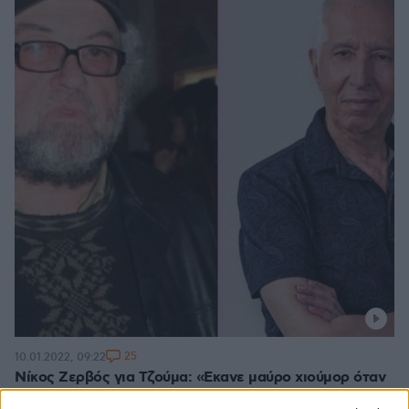
25
10.01.2022, 09:22
Νίκος Ζερβός για Τζούμα: «Εκανε μαύρο χιούμορ όταν
είπε να σκοτώνουμε τις γυναίκες που μιλάνε πολύ»