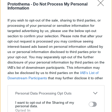
«Και εγώ μπορεί να έχω σκεφτεί όταν με πρήζει μια
Protothema -
Do Not Process My Personal
Information
γυναίκα να την καρυδώσω αλλά είναι σκέψη, δε
σημαίνει ότι την σκοτώνω. Είναι στα πλαίσια ενός
καλαμπουριού. Γιατί απαγορεύεται να τα λέμε
If you wish to opt-out of the sale, sharing to third parties, or
αυτά;» είπε ο Νίκος Ζερβός
processing of your personal or sensitive information for
targeted advertising by us, please use the below opt-out
section to confirm your selection. Please note that after your
opt-out request is processed you may continue seeing
interest-based ads based on personal information utilized by
us or personal information disclosed to third parties prior to
your opt-out. You may separately opt-out of the further
disclosure of your personal information by third parties on the
IAB’s list of downstream participants. This information may
also be disclosed by us to third parties on the
IAB’s List of
Downstream Participants
that may further disclose it to other
third parties.
Please note that this website/app uses one or more Google
Personal Data Processing Opt Outs
services and may gather and store information including but
not limited to your visit or usage behaviour. You may click to
I want to opt-out of the Sharing of my
personal data.
grant or deny consent to Google and its third-party tags to
Opted In