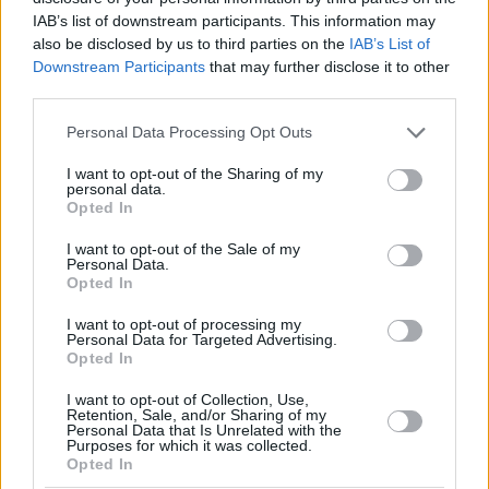
IAB’s list of downstream participants. This information may
also be disclosed by us to third parties on the
IAB’s List of
Downstream Participants
that may further disclose it to other
third parties.
Please note that this website/app uses one or more Google
Personal Data Processing Opt Outs
services and may gather and store information including but
not limited to your visit or usage behaviour. You may click to
I want to opt-out of the Sharing of my
personal data.
grant or deny consent to Google and its third-party tags to
Opted In
use your data for below specified purposes in below Google
consent section.
I want to opt-out of the Sale of my
Personal Data.
Opted In
I want to opt-out of processing my
Personal Data for Targeted Advertising.
Opted In
I want to opt-out of Collection, Use,
19.12.2023, 23:05
Retention, Sale, and/or Sharing of my
Στρες: 6 απρόσμενες μέθοδοι που ανακουφίζουν και
Personal Data that Is Unrelated with the
Purposes for which it was collected.
ηρεμούν
Opted In
Από την αγκαλιά στα κατοικίδια μέχρι ένα