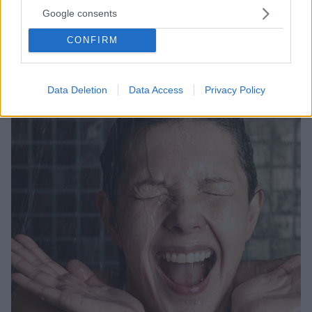
χαλαρωτικό μασάζ στα πόδια, συνεχίστε να διαβάζετε
Google consents
για να ανακαλύψετε μερικές από τις συμβατικές αλλά
CONFIRM
και απρόσμενες μεθόδους για την καταπολέμηση του
άγχους
Data Deletion
Data Access
Privacy Policy