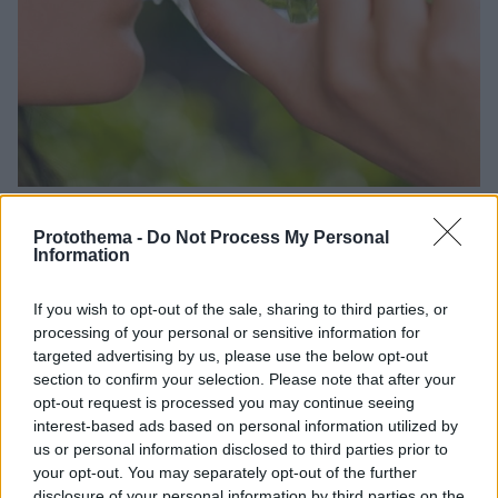
1
23.06.2024, 19:00
Το απίστευτο κόλπο για κρύο νερό χωρίς ψυγείο!
Protothema -
Do Not Process My Personal
Information
ο καλοκαίρι με τις υψηλές θερμοκρασίες ψάχνουμε
πάντα τρόπους για να δροσιστούμε. Πέρα από τα
If you wish to opt-out of the sale, sharing to third parties, or
δροσιστικά ροφήματα, τα φρούτα εποχής, τα
processing of your personal or sensitive information for
smoothies και τους χυμούς, ο πιο εύκολος και
targeted advertising by us, please use the below opt-out
αποτελεσματικός τρόπος για να το πετύχουμε είναι
section to confirm your selection. Please note that after your
φυσικά να πιούμε νερό!
opt-out request is processed you may continue seeing
interest-based ads based on personal information utilized by
us or personal information disclosed to third parties prior to
your opt-out. You may separately opt-out of the further
disclosure of your personal information by third parties on the