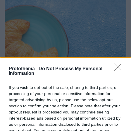
Protothema -
Do Not Process My Personal
Information
If you wish to opt-out of the sale, sharing to third parties, or
processing of your personal or sensitive information for
targeted advertising by us, please use the below opt-out
section to confirm your selection. Please note that after your
opt-out request is processed you may continue seeing
26.11.2023, 15:00
interest-based ads based on personal information utilized by
Έρευνα του Cantina: Τι κρύβεται μέσα στα κρουασάν;
us or personal information disclosed to third parties prior to
your opt-out. You may separately opt-out of the further
Οι Γάλλοι λένε ότι το καλό κρουασάν κρίνεται με τις