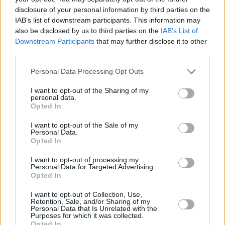
disclosure of your personal information by third parties on the
αισθήσεις.
IAB’s list of downstream participants. This information may
also be disclosed by us to third parties on the
IAB’s List of
Downstream Participants
that may further disclose it to other
third parties.
Please note that this website/app uses one or more Google
Personal Data Processing Opt Outs
services and may gather and store information including but
not limited to your visit or usage behaviour. You may click to
I want to opt-out of the Sharing of my
personal data.
grant or deny consent to Google and its third-party tags to
Opted In
use your data for below specified purposes in below Google
consent section.
I want to opt-out of the Sale of my
Personal Data.
Opted In
I want to opt-out of processing my
Personal Data for Targeted Advertising.
Opted In
I want to opt-out of Collection, Use,
Retention, Sale, and/or Sharing of my
Personal Data that Is Unrelated with the
Purposes for which it was collected.
Opted In