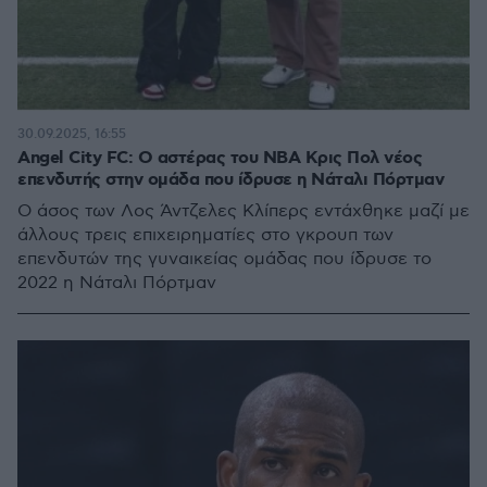
30.09.2025, 16:55
Angel City FC: Ο αστέρας του NBA Κρις Πολ νέος
επενδυτής στην ομάδα που ίδρυσε η Νάταλι Πόρτμαν
Ο άσος των Λος Άντζελες Κλίπερς εντάχθηκε μαζί με
άλλους τρεις επιχειρηματίες στο γκρουπ των
επενδυτών της γυναικείας ομάδας που ίδρυσε το
2022 η Νάταλι Πόρτμαν