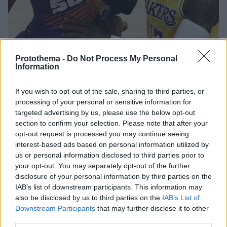
Protothema -
Do Not Process My Personal
Information
1
25.07.2023, 09:32
If you wish to opt-out of the sale, sharing to third parties, or
Σε 1.363 αγώνες δεν ήταν ποτέ «παγκίτης» ο Κρις Πολ -
processing of your personal or sensitive information for
Θα... σπάσει η παράδοση
targeted advertising by us, please use the below opt-out
Πλέον βρίσκεται στους Γουόριορς και προσδοκά να
section to confirm your selection. Please note that after your
αλλάξει αυτή η κατάσταση και να πάρει στα χέρια του
opt-out request is processed you may continue seeing
interest-based ads based on personal information utilized by
το πρώτο δαχτυλίδι της καριέρας του
us or personal information disclosed to third parties prior to
your opt-out. You may separately opt-out of the further
disclosure of your personal information by third parties on the
IAB’s list of downstream participants. This information may
also be disclosed by us to third parties on the
IAB’s List of
Downstream Participants
that may further disclose it to other
third parties.