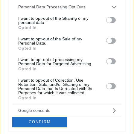
Please note that this website/app uses one or more Google
Personal Data Processing Opt Outs
services and may gather and store information including but
not limited to your visit or usage behaviour. You may click to
I want to opt-out of the Sharing of my
personal data.
grant or deny consent to Google and its third-party tags to
Opted In
use your data for below specified purposes in below Google
consent section.
I want to opt-out of the Sale of my
Personal Data.
Opted In
I want to opt-out of processing my
Personal Data for Targeted Advertising.
Opted In
I want to opt-out of Collection, Use,
Retention, Sale, and/or Sharing of my
Personal Data that Is Unrelated with the
Purposes for which it was collected.
Opted In
29.06.2023, 09:13
Κάρι για Κρις Πολ: «Κάθε ομάδα που τον αποκτά,
γίνεται καλύτερη»
Google consents
Ο Στεφ Κάρι αποθέωσε τον νέο του συμπαίκτη, Κρις
CONFIRM
Πολ