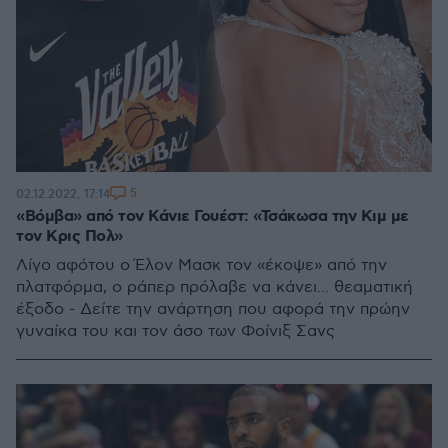
5
02.12.2022, 17:14
«Βόμβα» από τον Κάνιε Γουέστ: «Τσάκωσα την Κιμ με
τον Κρις Πολ»
Λίγο αφότου ο Έλον Μασκ τον «έκοψε» από την
πλατφόρμα, ο ράπερ πρόλαβε να κάνει... θεαματική
έξοδο - Δείτε την ανάρτηση που αφορά την πρώην
γυναίκα του και τον άσο των Φοίνιξ Σανς