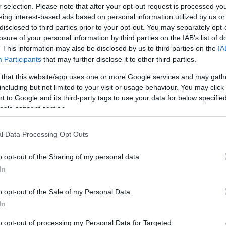
r selection. Please note that after your opt-out request is processed y
eing interest-based ads based on personal information utilized by us or
disclosed to third parties prior to your opt-out. You may separately opt-
losure of your personal information by third parties on the IAB’s list of
φές: Δημοσιεύθηκε στο ΦΕΚ η
. This information may also be disclosed by us to third parties on the
IA
η για την ενίσχυση των
Participants
that may further disclose it to other third parties.
όφων, οι δικαιούχοι
 that this website/app uses one or more Google services and may gath
including but not limited to your visit or usage behaviour. You may click 
ενισχύσεις για ζωοτροφές, o υπολογισμός τους και οι
 to Google and its third-party tags to use your data for below specifi
ogle consent section.
l Data Processing Opt Outs
1
λογισμός: Άνοδος στις
o opt-out of the Sharing of my personal data.
In
ξεις από ΦΠΑ μετά την άρση
ckdown
o opt-out of the Sale of my Personal Data.
In
 τα κρατικά έσοδα του Μαΐου - Ποια έπεσαν και ποια
to opt-out of processing my Personal Data for Targeted