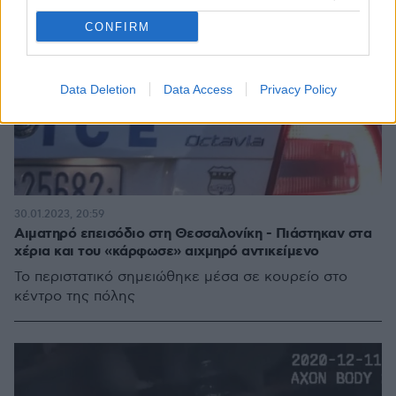
CONFIRM
Data Deletion
Data Access
Privacy Policy
30.01.2023, 20:59
Αιματηρό επεισόδιο στη Θεσσαλονίκη - Πιάστηκαν στα
χέρια και του «κάρφωσε» αιχμηρό αντικείμενο
Το περιστατικό σημειώθηκε μέσα σε κουρείο στο
κέντρο της πόλης