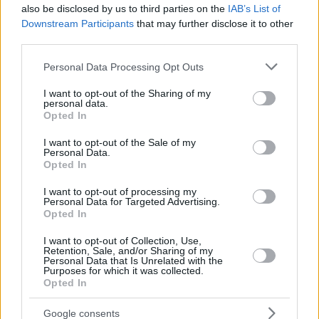
also be disclosed by us to third parties on the
IAB’s List of
Downstream Participants
that may further disclose it to other
third parties.
44
31.01.2024, 15:40
Please note that this website/app uses one or more Google
Personal Data Processing Opt Outs
Ο Κασσελάκης πήγε για κούρεμα στην Ερμού – Δείτε
services and may gather and store information including but
φωτογραφίες
not limited to your visit or usage behaviour. You may click to
I want to opt-out of the Sharing of my
personal data.
grant or deny consent to Google and its third-party tags to
Ο πρόεδρος του ΣΥΡΙΖΑ χαιρέτησε τους
Opted In
use your data for below specified purposes in below Google
παριστάμενους ενώ είχε ιδιαίτερο… τετ α τετ με ένα
consent section.
σκυλάκι
I want to opt-out of the Sale of my
Personal Data.
Opted In
I want to opt-out of processing my
Personal Data for Targeted Advertising.
Opted In
I want to opt-out of Collection, Use,
Retention, Sale, and/or Sharing of my
Personal Data that Is Unrelated with the
Purposes for which it was collected.
Opted In
Google consents