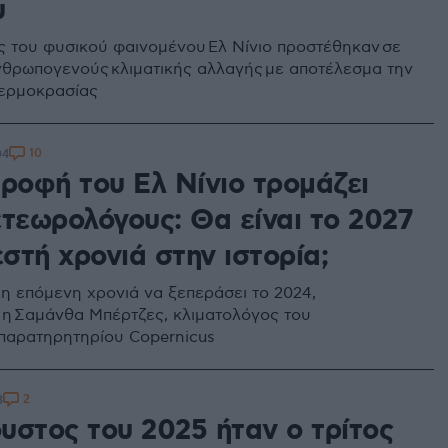
υ
ις του φυσικού φαινομένου Ελ Νίνιο προστέθηκαν σε
νθρωπογενούς κλιματικής αλλαγής με αποτέλεσμα την
ερμοκρασίας
10
04
τροφή του Ελ Νίνιο τρομάζει
ετεωρολόγους: Θα είναι το 2027
εστή χρονιά στην ιστορία;
 η επόμενη χρονιά να ξεπεράσει το 2024,
ί η Σαμάνθα Μπέρτζες, κλιματολόγος του
παρατηρητηρίου Copernicus
2
3
υστος του 2025 ήταν ο τρίτος