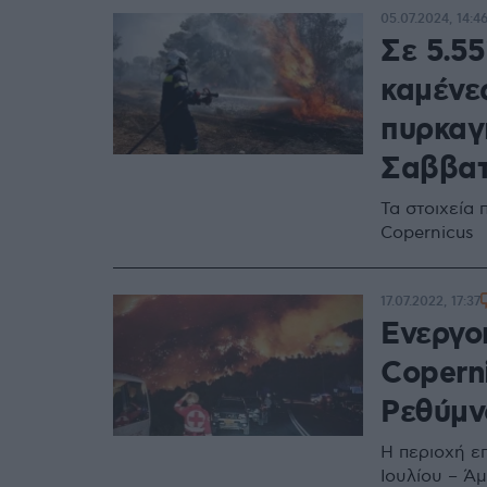
05.07.2024, 14:4
Σε 5.55
καμένες
πυρκαγ
Σαββατ
Τα στοιχεία
Copernicus
17.07.2022, 17:37
Ενεργο
Copern
Ρεθύμν
Η περιοχή ε
Ιουλίου – Ά