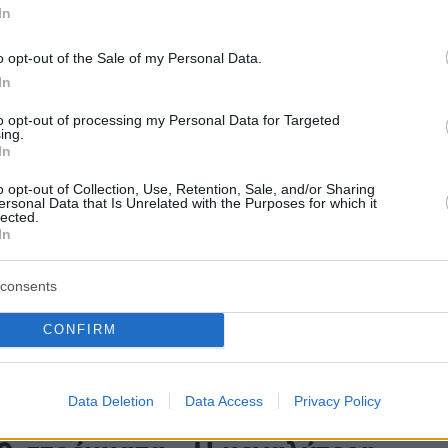
In
1
ικος: Αυτή είναι η καταστροφή
o opt-out of the Sale of my Personal Data.
ς φωτιές στην Αρχαία Ολυμπία
In
to opt-out of processing my Personal Data for Targeted
χετικό χάρτη του ευρωπαϊκού μηχανισμού
ing.
In
o opt-out of Collection, Use, Retention, Sale, and/or Sharing
1
ersonal Data that Is Unrelated with the Purposes for which it
lected.
- Κοπέρνικος: Ο χάρτης με τις
In
ροφές στην Τολοφώνα
consents
 κτίρια και 10.000 στρέμματα βλάστησης
καν από τη φωτιά στην Τολοφώνα Φωκίδας
CONFIRM
87
Data Deletion
Data Access
Privacy Policy
- Κοπέρνικος: Ίσως έχουν καεί