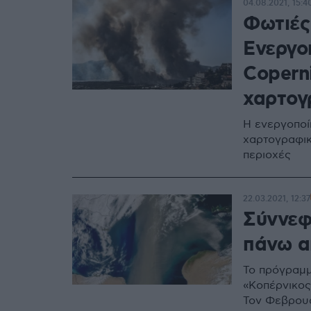
04.08.2021, 15:4
Φωτιές
Ενεργο
Coperni
χαρτογ
Η ενεργοποί
χαρτογραφικ
περιοχές
22.03.2021, 12:37
Σύννεφ
πάνω α
Το πρόγραμ
«Κοπέρνικος
Τον Φεβρουά