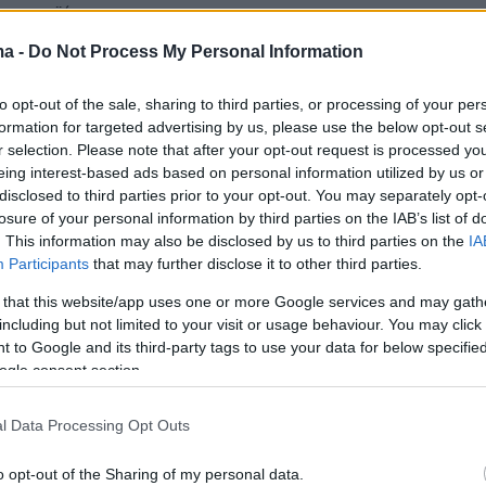
αι προϊόντων
ma -
Do Not Process My Personal Information
εκπομπών CO2 σε Σιβηρία, ΗΠΑ
to opt-out of the sale, sharing to third parties, or processing of your per
formation for targeted advertising by us, please use the below opt-out s
υρκία λόγω των πυρκαγιών
r selection. Please note that after your opt-out request is processed y
eing interest-based ads based on personal information utilized by us or
 τα στοιχεία της ευρωπαϊκής Υπηρεσίας Κοπέρνικος για
disclosed to third parties prior to your opt-out. You may separately opt-
λούθηση της Ατμόσφαιρας
losure of your personal information by third parties on the IAB’s list of
. This information may also be disclosed by us to third parties on the
IA
Participants
that may further disclose it to other third parties.
1
 that this website/app uses one or more Google services and may gath
κος: Το πιο ζεστό καλοκαίρι
including but not limited to your visit or usage behaviour. You may click 
ο φετινό για την Ευρώπη
 to Google and its third-party tags to use your data for below specifi
ogle consent section.
οκρασία Ιουνίου-Ιουλίου-Αυγούστου στην Ευρώπη
ερη κατά σχεδόν 1 βαθμό Κελσίου από το μέσο όρο
l Data Processing Opt Outs
υ 1991-2020
o opt-out of the Sharing of my personal data.