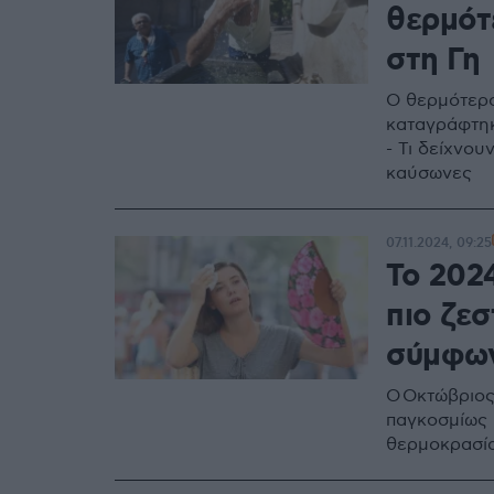
θερμότ
στη Γη
Ο θερμότερο
καταγράφτηκα
- Τι δείχνου
καύσωνες
07.11.2024, 09:25
Το 202
πιο ζεσ
σύμφων
O Οκτώβριος
παγκοσμίως 
θερμοκρασία