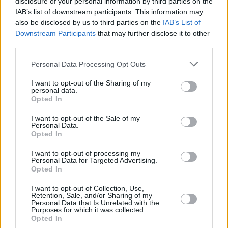
disclosure of your personal information by third parties on the
IAB’s list of downstream participants. This information may
also be disclosed by us to third parties on the
IAB’s List of
Downstream Participants
that may further disclose it to other
third parties.
Please note that this website/app uses one or more Google
Personal Data Processing Opt Outs
services and may gather and store information including but
not limited to your visit or usage behaviour. You may click to
I want to opt-out of the Sharing of my
personal data.
grant or deny consent to Google and its third-party tags to
Opted In
use your data for below specified purposes in below Google
consent section.
I want to opt-out of the Sale of my
Personal Data.
Opted In
I want to opt-out of processing my
Personal Data for Targeted Advertising.
Opted In
I want to opt-out of Collection, Use,
Retention, Sale, and/or Sharing of my
Personal Data that Is Unrelated with the
Purposes for which it was collected.
20
17.12.2021, 10:44
Opted In
Η «Γυναικάρα με τα Κόκκινα» αποκαλύπτει γιατί