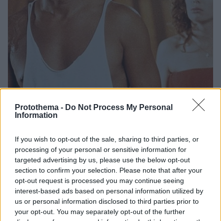
Protothema -
Do Not Process My Personal
Information
24
26.12.2021, 10:58
«Τον λυπάμαι, είναι μια τραγωδία του Χόλιγουντ», λέει η
If you wish to opt-out of the sale, sharing to third parties, or
Kelly LeBrock για τον πρώην σύζυγό της Steven Seagal
processing of your personal or sensitive information for
O ηθοποιός που είναι εκλεκτός του Πούτιν έχει
targeted advertising by us, please use the below opt-out
κατηγορηθεί από δεκάδες γυναίκες για σεξουαλική
section to confirm your selection. Please note that after your
παρενόχληση – Κατηγορίες δεν απαγγέλθηκαν
opt-out request is processed you may continue seeing
καθώς οι υποθέσεις είχαν παραγραφεί
interest-based ads based on personal information utilized by
us or personal information disclosed to third parties prior to
your opt-out. You may separately opt-out of the further