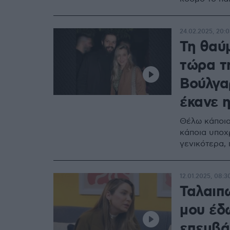
24.02.2025, 20:0
Τη θαύμ
τώρα τ
Βούλγα
έκανε 
Θέλω κάποια 
κάποια υποχ
γενικότερα,
12.01.2025, 08:3
Ταλαιπ
μου έδ
επεμβάσ