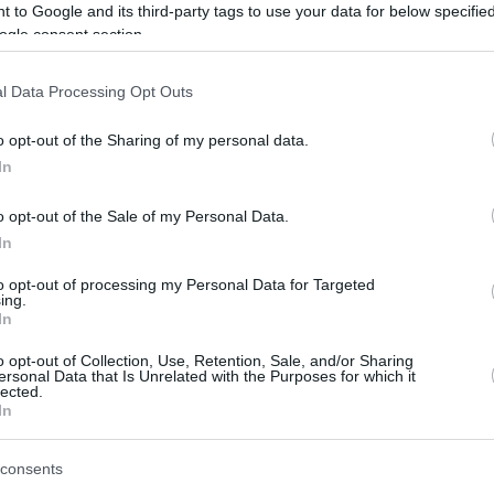
 to Google and its third-party tags to use your data for below specifi
ροσπαθούσαμε τρία χρόνια,
ogle consent section.
ύσκολο
l Data Processing Opt Outs
αυτό μου δεν έλεγα για την εγκυμοσύνη, υπήρχε
ιπωρία μέχρι να πάνε όλα καλά, πρόσθεσε η
o opt-out of the Sharing of my personal data.
ς
In
o opt-out of the Sale of my Personal Data.
2
3
In
γραφία που ανέβασε η Κατρίνα
to opt-out of processing my Personal Data for Targeted
λη του Ανδρέα Βούλγαρη
ing.
In
 με τον νεογέννητο γιο τους
o opt-out of Collection, Use, Retention, Sale, and/or Sharing
ersonal Data that Is Unrelated with the Purposes for which it
υπόδεχτηκε πρόσφατα το πρώτο του παιδί
lected.
In
15
1
consents
ς Βούλγαρης: Δεν θα