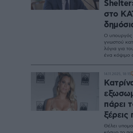
Shelte
στο ΚΑΤ
δημόσι
Ο υπουργός 
γνωστού κατ
λόγια για το
ένα κόψιμο 
14.11.2025, 18:15
Κατρίνα
εξωσωμ
πάρει τ
ξέρεις 
Θέλει υπομο
κόσμο το παι