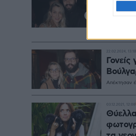
παντρε
Τσάντα
Δεν είμαστε
22.02.2024, 13:1
Γονείς
Βούλγα
Απέκτησαν έ
03.12.2021, 12:08
Θύελλα
φωτογρ
τα νεο