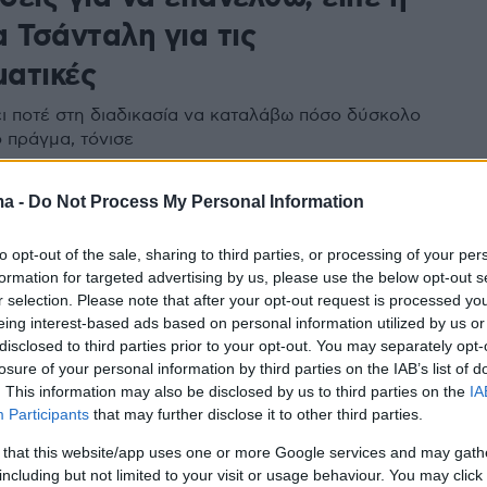
 Τσάνταλη για τις
ατικές
ει ποτέ στη διαδικασία να καταλάβω πόσο δύσκολο
ο πράγμα, τόνισε
ma -
Do Not Process My Personal Information
1
ολλά φάρμακα, ήταν αρκετά
to opt-out of the sale, sharing to third parties, or processing of your per
, είπε η Κατρίνα Τσάνταλη για
formation for targeted advertising by us, please use the below opt-out s
r selection. Please note that after your opt-out request is processed y
ωσωματικές που έκανε
eing interest-based ads based on personal information utilized by us or
disclosed to third parties prior to your opt-out. You may separately opt-
ς μίλησε για τις δυσκολίες που αντιμετώπισε μέχρι
losure of your personal information by third parties on the IAB’s list of
ν κόσμο τον γιο της
. This information may also be disclosed by us to third parties on the
IA
Participants
that may further disclose it to other third parties.
17
 that this website/app uses one or more Google services and may gath
α Τσάνταλη για την εγκυμοσύνη
including but not limited to your visit or usage behaviour. You may click 