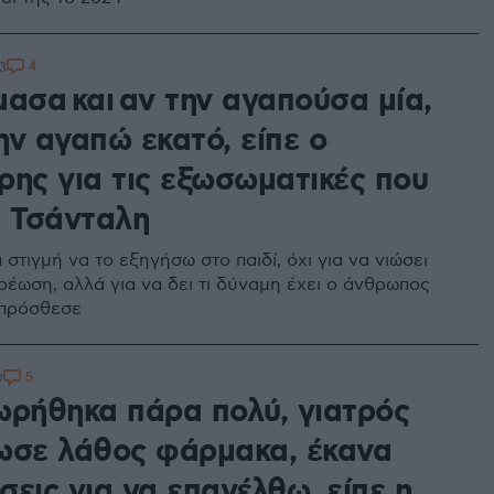
4
3
ασα και αν την αγαπούσα μία,
ην αγαπώ εκατό, είπε ο
ρης για τις εξωσωματικές που
η Τσάνταλη
στιγμή να το εξηγήσω στο παιδί, όχι για να νιώσει
ρέωση, αλλά για να δει τι δύναμη έχει ο άνθρωπος
 πρόσθεσε
5
0
ωρήθηκα πάρα πολύ, γιατρός
ωσε λάθος φάρμακα, έκανα
εις για να επανέλθω, είπε η