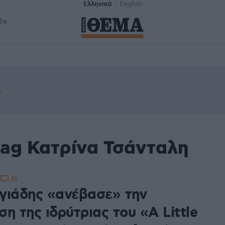
Ελληνικά
English
δα
tag Κατρίνα Τσάνταλη
26
8
γιάδης «ανέβασε» την
η της ιδρύτριας του «A Little