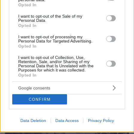
Έφυγε από ανακοπή καρδιάς. Υπήρξε μουσικός,
grant or deny consent to Google and its third-party tags to
Opted In
συνθέτης αλλά και τραγουδιστής του δημοφιλούς
use your data for below specified purposes in below Google
ελληνικού ροκ συγκροτήματος την δεκαετίας του
consent section.
I want to opt-out of the Sale of my
'90, κατά την πιο επιτυχημένη περίοδό του
Personal Data.
Opted In
I want to opt-out of processing my
Personal Data for Targeted Advertising.
Opted In
I want to opt-out of Collection, Use,
Retention, Sale, and/or Sharing of my
Personal Data that Is Unrelated with the
Purposes for which it was collected.
Opted In
Google consents
CONFIRM
Data Deletion
Data Access
Privacy Policy