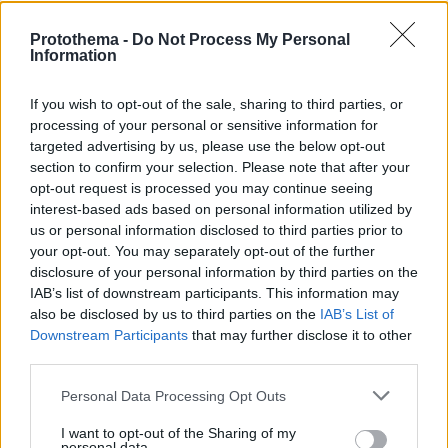
Protothema -
Do Not Process My Personal
Information
If you wish to opt-out of the sale, sharing to third parties, or
processing of your personal or sensitive information for
targeted advertising by us, please use the below opt-out
section to confirm your selection. Please note that after your
opt-out request is processed you may continue seeing
interest-based ads based on personal information utilized by
us or personal information disclosed to third parties prior to
your opt-out. You may separately opt-out of the further
disclosure of your personal information by third parties on the
IAB’s list of downstream participants. This information may
also be disclosed by us to third parties on the
IAB’s List of
Downstream Participants
that may further disclose it to other
third parties.
2
31.08.2021, 17:37
Please note that this website/app uses one or more Google
Personal Data Processing Opt Outs
Πέθανε το πρώην μέλος των Magic De Spell, Νίκος
services and may gather and store information including but
Μαϊντάς - Το συγκινητικό «αντίο» του συγκροτήματος
not limited to your visit or usage behaviour. You may click to
I want to opt-out of the Sharing of my
personal data.