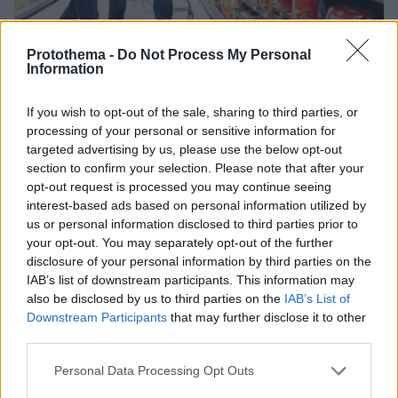
Protothema -
Do Not Process My Personal
Information
If you wish to opt-out of the sale, sharing to third parties, or
processing of your personal or sensitive information for
12.07.2025, 08:11
targeted advertising by us, please use the below opt-out
Αλλάζει ο Συνήγορος του Καταναλωτή - Δημιουργείται
section to confirm your selection. Please note that after your
Ανεξάρτητη Αρχή, πότε θα τεθεί σε λειτουργία
opt-out request is processed you may continue seeing
Μελέτη έως το τέλος του έτους για την στρατηγική
interest-based ads based on personal information utilized by
κατεύθυνση και τον θεσμικό ανασχεδιασμό του
us or personal information disclosed to third parties prior to
ρόλου του
your opt-out. You may separately opt-out of the further
disclosure of your personal information by third parties on the
IAB’s list of downstream participants. This information may
also be disclosed by us to third parties on the
IAB’s List of
Downstream Participants
that may further disclose it to other
third parties.
Please note that this website/app uses one or more Google
Personal Data Processing Opt Outs
services and may gather and store information including but