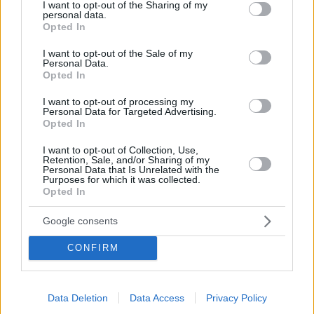
not limited to your visit or usage behaviour. You may click to
I want to opt-out of the Sharing of my
personal data.
grant or deny consent to Google and its third-party tags to
Opted In
use your data for below specified purposes in below Google
consent section.
I want to opt-out of the Sale of my
Personal Data.
Opted In
I want to opt-out of processing my
Personal Data for Targeted Advertising.
Opted In
I want to opt-out of Collection, Use,
Retention, Sale, and/or Sharing of my
Personal Data that Is Unrelated with the
Purposes for which it was collected.
Opted In
14.03.2025, 18:19
Google consents
Συνεργασία Συνήγορου του Καταναλωτή και ΕΣΕΕ για
την υγιή επιχειρηματικότητα και αγορά χωρίς
CONFIRM
στρεβλώσεις
Τι αναφέρει η κοινή ανακοίνωση
Data Deletion
Data Access
Privacy Policy