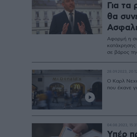
Για τα
θα συν
Ασφαλε
Αφορμή η σύ
κατάχρησης 
σε βάρος τη
28.09.2023, 20:1
Ο Καρλ Νεχ
που έκανε γ
04.08.2023, 15:3
Υπέρ π