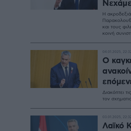
Νεχάμ
H ακροδεξιά
Παρακολουθο
και τους φι
κοινή συνισ
04.01.2025, 22:3
Ο καγκ
ανακοίν
επόμεν
Διακόπτει τ
τον σχηματι
03.01.2025, 22:3
Λαϊκό 