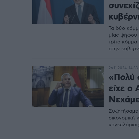
συνεχίζ
κυβέρν
Τα δύο κόμμ
μίας ψήφου 
τρίτο κόμμα
στην κυβέρν
26.11.2024, 14:33
«Πολύ 
είχε ο
Νεχάμε
Συζητήσαμε 
οικονομική 
καγκελάριος 