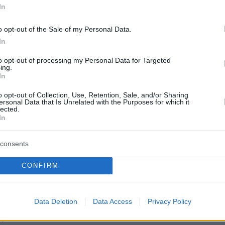
In
o opt-out of the Sale of my Personal Data.
ποίο ίδρυσαν πρώην ναζί τα χρόνια του 1950,
In
θές την πρώτη του νίκη σε εθνική εκλογική
to opt-out of processing my Personal Data for Targeted
ing.
In
3
8
o opt-out of Collection, Use, Retention, Sale, and/or Sharing
 του μποξ έκανε δώρο στον
ersonal Data that Is Unrelated with the Purposes for which it
lected.
 Μακρόν ο καγκελάριος της
In
ας
consents
θεί η φωτογράφιση του Γάλλου προέδρου με εικόνες
κόνιζαν να ρίχνει μπουνιές σε σάκο του μποξ
CONFIRM
στε τα ίδια πάθη» είπε για την κίνησή του ο
καγκελάριος
Data Deletion
Data Access
Privacy Policy
4