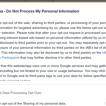
 πλειοψηφία», δήλωσε ο πρόεδρος
ma -
Do Not Process My Personal Information
54
άκης από Βιέννη: Η Ελλάδα
to opt-out of the sale, sharing to third parties, or processing of your per
formation for targeted advertising by us, please use the below opt-out s
άσσει τα ευρωπαϊκά σύνορα, να
r selection. Please note that after your opt-out request is processed y
eing interest-based ads based on personal information utilized by us or
ζεται δίκαια το βάρος των
disclosed to third parties prior to your opt-out. You may separately opt-
losure of your personal information by third parties on the IAB’s list of
στευτικών ροών
. This information may also be disclosed by us to third parties on the
IA
Participants
that may further disclose it to other third parties.
πρωθυπουργού στη Γερμανία, μετά την απόφασή της
ει τους ελέγχους στα σύνορά της
 that this website/app uses one or more Google services and may gath
including but not limited to your visit or usage behaviour. You may click 
 to Google and its third-party tags to use your data for below specifi
5
6
ogle consent section.
ια το ακροδεξιό κόμμα FPÖ στην
α - Πώς ανέκαμψε μέσα από
l Data Processing Opt Outs
αντιεμβολιαστικό λόγο του ηγέτη
o opt-out of the Sharing of my personal data.