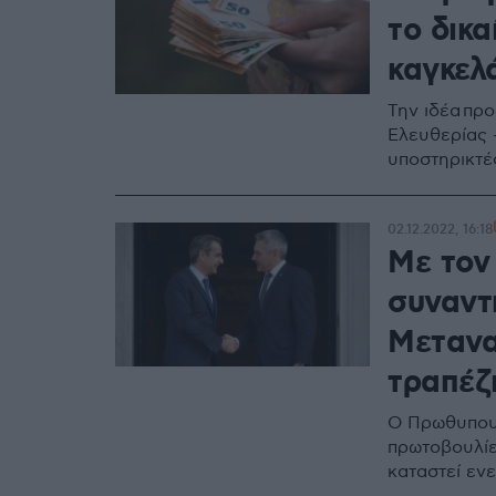
το δικ
καγκελ
Την ιδέα πρ
Ελευθερίας -
υποστηρικτέ
02.12.2022, 16:18
Με τον
συναντ
Μετανα
τραπέζ
Ο Πρωθυπουρ
πρωτοβουλίε
καταστεί εν