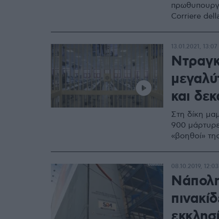
πρωθυπουργό
Corriere dell
13.01.2021, 13:07
Ντραγκέ
μεγαλύ
και δεκ
Στη δίκη μα
900 μάρτυρε
«βοηθοί» τη
08.10.2019, 12:03
Νάπολη:
πινακί
εκκλησ