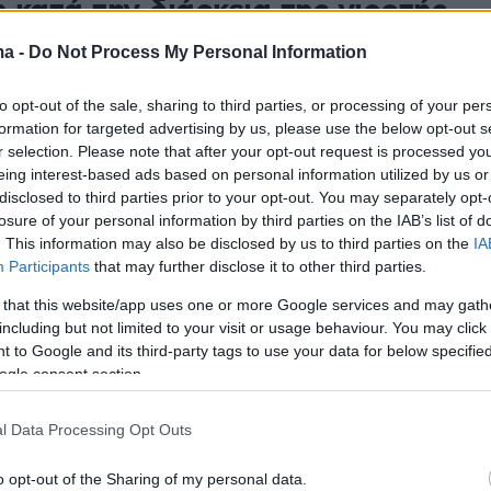
 κατά την διάρκεια της γιορτής
ων του γιού του
ma -
Do Not Process My Personal Information
Ανγκριζάνο συμπεριλαμβάνεται στον κατάλογο των
to opt-out of the sale, sharing to third parties, or processing of your per
ίνδυνων κακοποιών της χώρας - Oι καραμπινιέροι του
formation for targeted advertising by us, please use the below opt-out s
ροπέδες ενώ ήταν ακόμη καθισμένος μπροστά στο
r selection. Please note that after your opt-out request is processed y
την τούρτα γενεθλίων
eing interest-based ads based on personal information utilized by us or
disclosed to third parties prior to your opt-out. You may separately opt-
losure of your personal information by third parties on the IAB’s list of
8
. This information may also be disclosed by us to third parties on the
IA
ρηση κατά της μαφίας στο
Participants
that may further disclose it to other third parties.
ο της Κάτω Ιταλίας με πάνω
 that this website/app uses one or more Google services and may gath
including but not limited to your visit or usage behaviour. You may click 
0 αστυνομικούς
 to Google and its third-party tags to use your data for below specifi
ogle consent section.
γκληματικότητα στο Καϊβάνο - Τον Ιούλιο πέντε
 ένας 19χρονος είχαν βιάσει δύο εξαδέλφες 10 και 12
l Data Processing Opt Outs
ε εγκαταλειμμένο γυμναστήριο
o opt-out of the Sharing of my personal data.