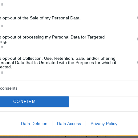
6
0
In
 του αρχιμαφιόζου της Καμόρα
o opt-out of the Sale of my Personal Data.
αναστάτησε ενάντια στο
In
ένο του
to opt-out of processing my Personal Data for Targeted
ing.
ικιρίλο αποκήρυξε δημόσια τον τρόπο ζωής της
In
 του, δείχνοντας στα παιδιά που μεγαλώνουν στους
o opt-out of Collection, Use, Retention, Sale, and/or Sharing
 οργανωμένου εγκλήματος ότι υπάρχουν
ersonal Data that Is Unrelated with the Purposes for which it
ς
lected.
In
consents
: Πέθανε πανίσχυρος νονός της
CONFIRM
α» - Φυλακίστηκε το 1971 κι
ντολές από το κελί
Data Deletion
Data Access
Privacy Policy
ούτολο έπασχε από χρόνια νοσήματα κι έφυγε από
λικία 79 ετών - «Ο Κούτολο ήταν ισχυρότερος από