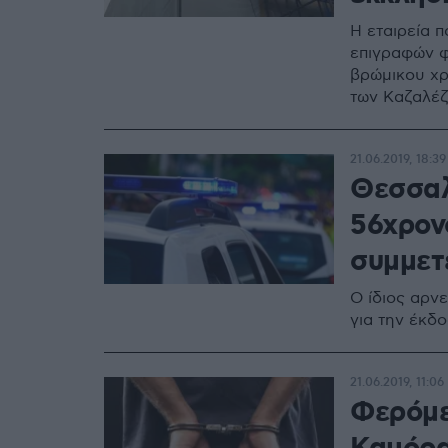
H εταιρεία 
επιγραφών φ
βρώμικου χρ
των Καζαλέζ
21.06.2019, 18:39
Θεσσαλ
56χρον
συμμετ
Ο ίδιος αρνε
για την έκδο
21.06.2019, 11:06
Φερόμε