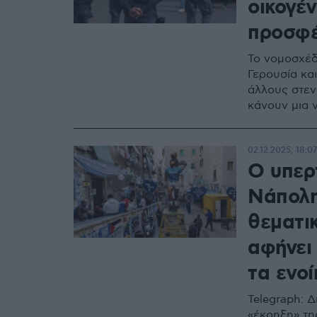
οικογέν
προσφέρ
Το νομοσχέδ
Γερουσία και
άλλους στεν
κάνουν μια 
02.12.2025, 18:07
Ο υπερ
Νάπολη:
θεματι
αφήνει 
τα ενο
Telegraph: Δ
«έκρηξη» τη