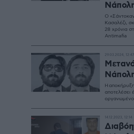
Νάπολ
Ο «Σάντοκαν
Κασαλέζι, σ
28 χρόνια στ
Antimafia
29.03.2024, 12:47
Μετανό
Νάπολη
Η αποκήρυξη
αποτελέσει 
οργανωμένου
14.12.2023, 12:14
Διαβόη