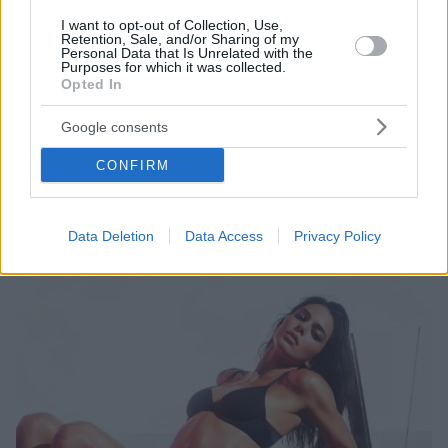
I want to opt-out of Collection, Use,
Retention, Sale, and/or Sharing of my
Personal Data that Is Unrelated with the
Purposes for which it was collected.
Opted In
26
24.07.2022, 10:48
Κέιτ Μος: «Στα 17 μου πήρα βάλιουμ για να
Google consents
φωτογραφηθώ τόπλες για τον Κάλβιν Κλάιν»
Το τοπ μόντελ μίλησε για τις φρικτές εμπειρίες που
CONFIRM
βίωσε στα 14 της όταν ξεκινούσε την καριέρα της στο
μόντελινγκ – Τι είπε για τον εθισμό της στα
ναρκωτικά και τον αλκοολισμό
Data Deletion
Data Access
Privacy Policy