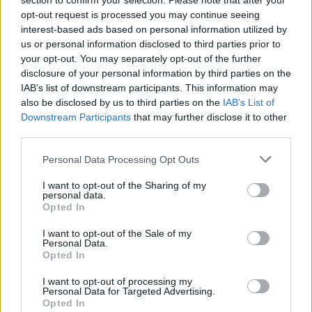
section to confirm your selection. Please note that after your
Πολλοί είναι εκείνοι που «απειλούν» μέσα από το
opt-out request is processed you may continue seeing
Twitter ότι δεν θα αγοράσουν ξανά προϊόν της
interest-based ads based on personal information utilized by
εταιρείας
us or personal information disclosed to third parties prior to
your opt-out. You may separately opt-out of the further
disclosure of your personal information by third parties on the
IAB’s list of downstream participants. This information may
also be disclosed by us to third parties on the
IAB’s List of
Downstream Participants
that may further disclose it to other
third parties.
Please note that this website/app uses one or more Google
Personal Data Processing Opt Outs
services and may gather and store information including but
not limited to your visit or usage behaviour. You may click to
I want to opt-out of the Sharing of my
personal data.
grant or deny consent to Google and its third-party tags to
Opted In
use your data for below specified purposes in below Google
consent section.
I want to opt-out of the Sale of my
Personal Data.
Opted In
I want to opt-out of processing my
Personal Data for Targeted Advertising.
Opted In