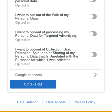
personal data.
grant or deny consent to Google and its third-party tags to
Opted In
use your data for below specified purposes in below Google
consent section.
I want to opt-out of the Sale of my
Personal Data.
Opted In
I want to opt-out of processing my
Personal Data for Targeted Advertising.
Opted In
I want to opt-out of Collection, Use,
Retention, Sale, and/or Sharing of my
Personal Data that Is Unrelated with the
13.10.2022, 19:59
Purposes for which it was collected.
Ξεμένουν από ταμπλέτες ιωδίου στη Φινλανδία μετά τις
Opted In
κυβερνητικές αναφορές για «πιθανό πυρηνικό ατύχημα»
Google consents
Το υπουργείο Υγείας της Φινλανδίας δεν
αναφέρθηκε άμεσα στον πόλεμο της Ουκρανίας,
CONFIRM
αλλά έκανε λόγο για «επικαιροποίηση κανόνων
σύμφωνα με τις οδηγίες του ΠΟΥ»
Data Deletion
Data Access
Privacy Policy