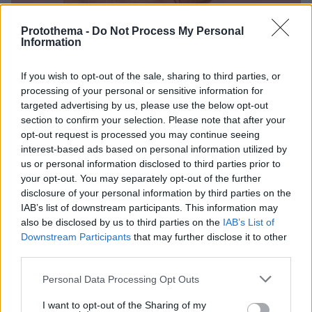
24.05.2023, 12:46
Protothema -
Do Not Process My Personal
«Θαυματουργό» φύκι προστατεύει καρδιά και
Information
θυρεοειδή και βοηθά στο αδυνάτισμα
Κάποιοι θεωρούν αδύνατο ακόμη και να τα αγγίξουν.
If you wish to opt-out of the sale, sharing to third parties, or
Και όμως, αυτό το θαλάσσιο φυτό είναι πλούσιο σε
processing of your personal or sensitive information for
πολύτιμα συστατικά για τον ανθρώπινο οργανισμό και
targeted advertising by us, please use the below opt-out
τώρα οι ερευνητές βρήκαν τρόπο να το αξιοποιούν
section to confirm your selection. Please note that after your
χωρίς να επιβαρύνουν το περιβάλλον - Διαβάστε την
opt-out request is processed you may continue seeing
ενδιαφέρουσα μελέτη
interest-based ads based on personal information utilized by
us or personal information disclosed to third parties prior to
your opt-out. You may separately opt-out of the further
disclosure of your personal information by third parties on the
IAB’s list of downstream participants. This information may
also be disclosed by us to third parties on the
IAB’s List of
Downstream Participants
that may further disclose it to other
third parties.
Please note that this website/app uses one or more Google
Personal Data Processing Opt Outs
services and may gather and store information including but
not limited to your visit or usage behaviour. You may click to
I want to opt-out of the Sharing of my