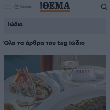
Games
Ιώδιο
Column
Column
1
2
Όλα τα άρθρα του tag Ιώδιο