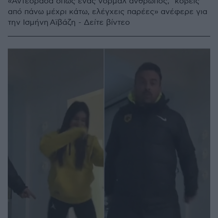
«Αντέδρασα όπως ένας νορμάλ άνθρωπος, "κόβεις"
από πάνω μέχρι κάτω, ελέγχεις παρέες» ανέφερε για
την Ισμήνη Αϊβάζη - Δείτε βίντεο