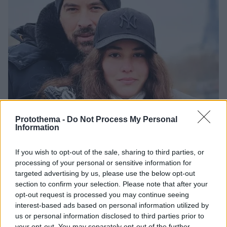
Protothema -
Do Not Process My Personal
Information
If you wish to opt-out of the sale, sharing to third parties, or
processing of your personal or sensitive information for
targeted advertising by us, please use the below opt-out
5
25.12.2021, 09:50
section to confirm your selection. Please note that after your
Χριστούγεννα στο Παρίσι για την οικογένεια του Γιάννη
opt-out request is processed you may continue seeing
Αϊβάζη
interest-based ads based on personal information utilized by
us or personal information disclosed to third parties prior to
Η φωτογραφία που ανέβασε με την κόρη του Ισμήνη
your opt-out. You may separately opt-out of the further