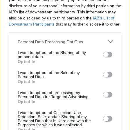
disclosure of your personal information by third parties on the
IAB’s list of downstream participants. This information may
also be disclosed by us to third parties on the
IAB’s List of
Downstream Participants
that may further disclose it to other
third parties.
Please note that this website/app uses one or more Google
Personal Data Processing Opt Outs
services and may gather and store information including but
not limited to your visit or usage behaviour. You may click to
I want to opt-out of the Sharing of my
personal data.
grant or deny consent to Google and its third-party tags to
Opted In
use your data for below specified purposes in below Google
consent section.
I want to opt-out of the Sale of my
Personal Data.
Opted In
I want to opt-out of processing my
Personal Data for Targeted Advertising.
Opted In
I want to opt-out of Collection, Use,
Retention, Sale, and/or Sharing of my
Personal Data that Is Unrelated with the
Purposes for which it was collected.
Opted In