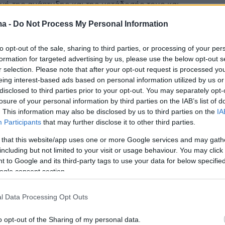
ηγή της ανάπτυξης και της μετάδοσής τους και
ας έναν προσιτό σύμμαχο πρόληψης
ma -
Do Not Process My Personal Information
to opt-out of the sale, sharing to third parties, or processing of your per
προειδοποιεί για 17 παθογόνα
formation for targeted advertising by us, please use the below opt-out s
r selection. Please note that after your opt-out request is processed y
ς που χρήζουν νέων
eing interest-based ads based on personal information utilized by us or
disclosed to third parties prior to your opt-out. You may separately opt-
εσματικών εμβολίων
losure of your personal information by third parties on the IAB’s list of
. This information may also be disclosed by us to third parties on the
IA
νωστούς ιούς, ο Παγκόσμιος Οργανισμός Υγείας
Participants
that may further disclose it to other third parties.
ς προτεραιότητες και παθογόνα που εμφανίζουν
 θεραπείες
 that this website/app uses one or more Google services and may gath
including but not limited to your visit or usage behaviour. You may click 
 to Google and its third-party tags to use your data for below specifi
3
ogle consent section.
ιός θα προκαλέσει την επόμενη
l Data Processing Opt Outs
ία; Η Ελληνίδα ερευνήτρια του
στημίου Ροκφέλερ έχει την
o opt-out of the Sharing of my personal data.