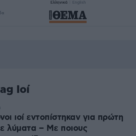
Ελληνικά
English
δα
ag Ιοί
8
οι ιοί εντοπίστηκαν για πρώτη
ε λύματα – Με ποιους