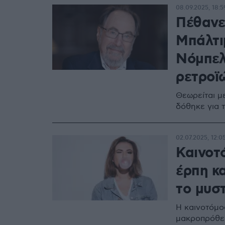
08.09.2025, 18:5
Πέθανε
Μπάλτι
Νόμπελ 
ρετροϊ
Θεωρείται μ
δόθηκε για τ
02.07.2025, 12:0
Καινοτ
έρπη κα
το μυστ
Η καινοτόμος
μακροπρόθεσ