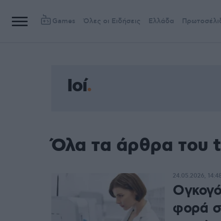
Games
Όλες οι Ειδήσεις
Ελλάδα
Πρωτοσέλι
Ιοί
Όλα τα άρθρα του t
24.05.2026, 14:4
Ογκογόν
φορά σ