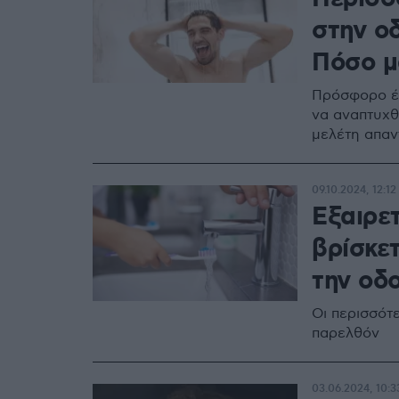
στην ο
Πόσο μ
Πρόσφορο έδ
να αναπτυχ
μελέτη απα
09.10.2024, 12:12
Εξαιρε
βρίσκετ
την οδ
Οι περισσότ
παρελθόν
03.06.2024, 10:3