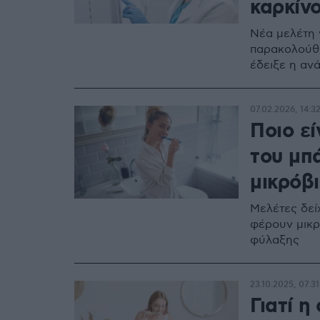
καρκίνο
Νέα μελέτη γ
παρακολούθ
έδειξε η αν
07.02.2026, 14:3
Ποιο εί
του μπ
μικρόβ
Μελέτες δεί
φέρουν μικρό
φύλαξης
23.10.2025, 07:31
Γιατί η