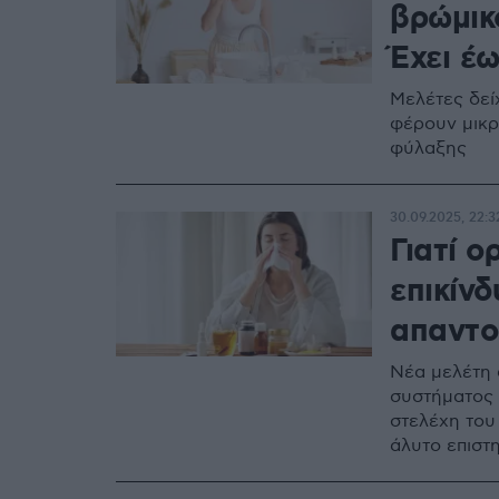
βρώμικο
Έχει έω
Μελέτες δεί
φέρουν μικρό
φύλαξης
30.09.2025, 22:3
Γιατί ο
επικίνδ
απαντο
Νέα μελέτη 
συστήματος 
στελέχη του 
άλυτο επιστ