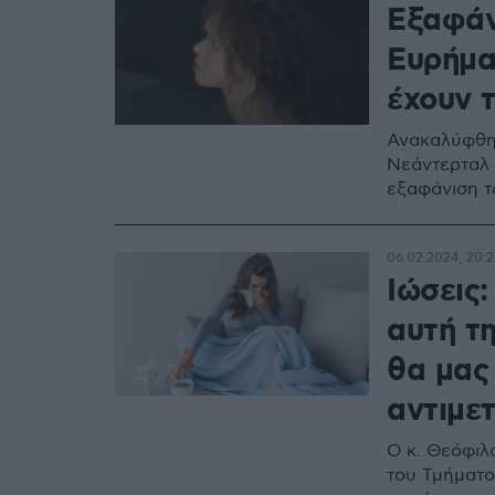
Εξαφάν
Ευρήμα
έχουν 
Ανακαλύφθηκ
Νεάντερταλ 
εξαφάνιση τ
06.02.2024, 20:2
Ιώσεις:
αυτή τ
θα μας
αντιμε
Ο κ. Θεόφιλ
του Τμήματο