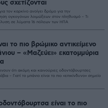
υς σχετίζονται
ια τον καρκίνο ανοίγει δρόμο για την
ηση ογκογόνων λοιμώξεων στον πληθυσμό – Τι
άλυση σε λύματα 16 πόλεων των ΗΠΑ
2
ναι το πιο βρώμικο αντικείμενο
άνιου – «Μαζεύει» εκατομμύρια
ια
χνουν ότι ακόμη και καινούριες οδοντόβουρτσες
βια – Γιατί το μπάνιο είναι το πιο «επικίνδυνο» σημείο
 οδοντόβουρτσα είναι το πιο