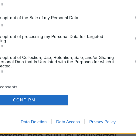
In
ση
o opt-out of the Sale of my Personal Data.
ίσκονται στο ερευνητικό μικροσκόπιο των
In
 - Ο ΠΟΥ ζήτά από τις χώρες να τους βάλουν και στο
 των υγειονομικών τους φορέων
to opt-out of processing my Personal Data for Targeted
ing.
In
o opt-out of Collection, Use, Retention, Sale, and/or Sharing
ιάτικες ιώσεις: Τα συμπτώματα
ersonal Data that Is Unrelated with the Purposes for which it
lected.
ιμετώπιση υπό τις οδηγίες της
In
νολόγου
consents
ίτε για έναν υγιή και ζεστό χειμώνα χωρίς ιώσεις με
CONFIRM
ές της Δρος. Σταματούλας Τσικρικά, Προέδρου της
υμονολόγων Ελλάδας
Data Deletion
Data Access
Privacy Policy
ότεροι από 600 ιοί κρύβονται