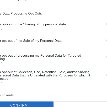
ogle consent section.
φια Μπόατενγκ το 2010, οι Ινιάκι και Νίκο Γουίλιαμς
με διαφορετικές χώρες στο Μουντιάλ και σε μια
l Data Processing Opt Outs
 συνέντευξη στη «Marca» μοιράζονται σκέψεις,
α και την απέραντη ευγνωμοσύνη για τους γονείς
o opt-out of the Sharing of my personal data.
In
3
o opt-out of the Sale of my Personal Data.
ούσματα κορωνοϊού σε
In
αιριστές της Αθλέτικ Μπιλμπάο
to opt-out of processing my Personal Data for Targeted
ing.
In
ίλιαμς είναι μεταξύ των έξι ποδοσφαιριστών της
λμπάο που βρέθηκαν θετικοί στον κορωνοϊό, με
o opt-out of Collection, Use, Retention, Sale, and/or Sharing
οι ομαδικές προπονήσεις στην έναρξη της
ersonal Data that Is Unrelated with the Purposes for which it
lected.
ας να μετατραπούν, καταρχήν, σε ατομικές
In
consents
CONFIRM