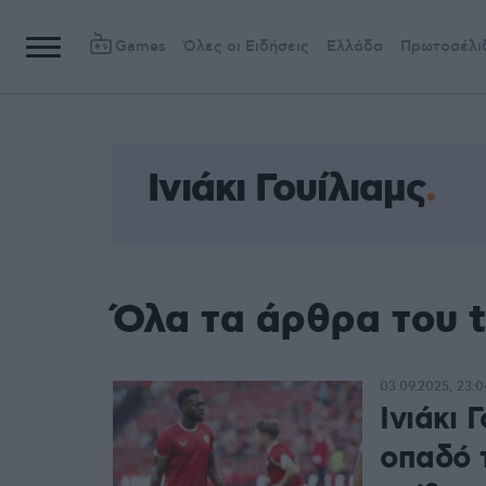
Games
Όλες οι Ειδήσεις
Ελλάδα
Πρωτοσέλι
Ινιάκι Γουίλιαμς
Όλα τα άρθρα του t
03.09.2025, 23:0
Ινιάκι 
οπαδό 