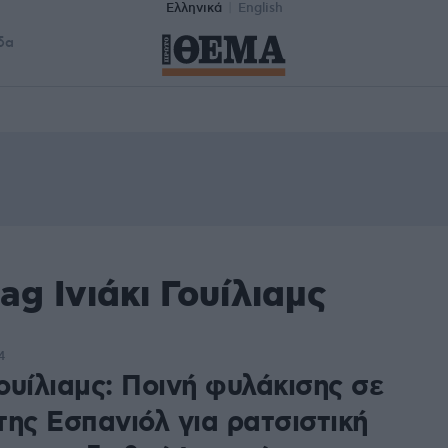
Ελληνικά
English
δα
ag Ινιάκι Γουίλιαμς
4
Γουίλιαμς: Ποινή φυλάκισης σε
της Εσπανιόλ για ρατσιστική