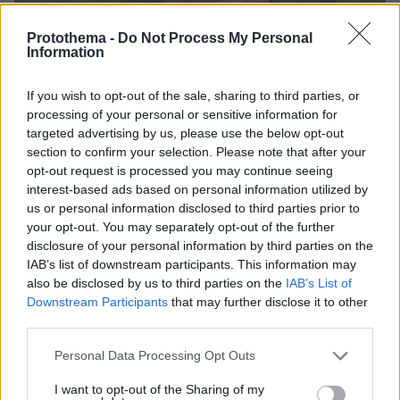
Protothema -
Do Not Process My Personal
Information
If you wish to opt-out of the sale, sharing to third parties, or
processing of your personal or sensitive information for
targeted advertising by us, please use the below opt-out
section to confirm your selection. Please note that after your
opt-out request is processed you may continue seeing
interest-based ads based on personal information utilized by
1
05.08.2023, 12:52
us or personal information disclosed to third parties prior to
Ο πρώην πρωθυπουργός του Πακιστάν, Ιμράν Χαν
your opt-out. You may separately opt-out of the further
καταδικάσθηκε σε φυλάκιση τριών ετών για διαφθορά
disclosure of your personal information by third parties on the
Η πακιστανική αστυνομία συνέλαβε τον πρώην
IAB’s list of downstream participants. This information may
also be disclosed by us to third parties on the
IAB’s List of
πρωθυπουργό της χώρας στην κατοικία του στη
Downstream Participants
that may further disclose it to other
Λαχόρη
third parties.
Please note that this website/app uses one or more Google
Personal Data Processing Opt Outs
services and may gather and store information including but
not limited to your visit or usage behaviour. You may click to
I want to opt-out of the Sharing of my