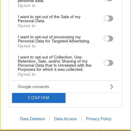
personal data.
grant or deny consent to Google and its third-party tags to
Opted In
use your data for below specified purposes in below Google
consent section.
I want to opt-out of the Sale of my
Personal Data.
Opted In
I want to opt-out of processing my
Personal Data for Targeted Advertising.
Opted In
I want to opt-out of Collection, Use,
Retention, Sale, and/or Sharing of my
Personal Data that Is Unrelated with the
Purposes for which it was collected.
Opted In
Google consents
CONFIRM
07.06.2023, 17:31
Έρευνα για «υποκίνηση σε ανθρωποκτονία» κατά του
Data Deletion
Data Access
Privacy Policy
πρώην πρωθυπουργού του Πακιστάν