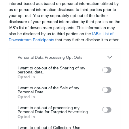
interest-based ads based on personal information utilized by
us or personal information disclosed to third parties prior to
your opt-out. You may separately opt-out of the further
disclosure of your personal information by third parties on the
IAB’s list of downstream participants. This information may
also be disclosed by us to third parties on the
IAB’s List of
Downstream Participants
that may further disclose it to other
199
03.04.2025, 15:10
third parties.
«Ροντέο» η Βουλή: Όλοι εναντίον όλων για
μεταναστευτικό, ακροδεξιά, Σπαρτιάτες, μνημόνια και
Please note that this website/app uses one or more Google
Personal Data Processing Opt Outs
στη μέση η Ζωή
services and may gather and store information including but
not limited to your visit or usage behaviour. You may click to
I want to opt-out of the Sharing of my
Ακραία σύγκρουση μεταξύ των μειονοτικών
personal data.
grant or deny consent to Google and its third-party tags to
βουλευτών με τον Ιλχάν Αχμέτ να αποκαλεί τον
Opted In
use your data for below specified purposes in below Google
Οζγιούρ Φερχάτ «χειραγωγούμενο όργανο» του
consent section.
τουρκικού προξενείου – Επίθεση επί προσωπικού από
I want to opt-out of the Sale of my
Personal Data.
Κωνσταντοπούλου σε Μηταράκη και κόντρα Νίκου
Opted In
Παππά με Άδωνι Γεωργιάδη
I want to opt-out of processing my
Personal Data for Targeted Advertising.
Opted In
I want to opt-out of Collection, Use,