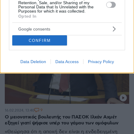
Retention, Sale, and/or Sharing of my
Personal Data that Is Unrelated with the
Purposes for which it was collected.
Opted In
Google consents
CONFIRM
Data Deletion
Data Access
Privacy Policy
9
16.02.2024, 13:40
Ο μειονοτικός βουλευτής του ΠΑΣΟΚ Ιλχάν Αχμέτ
εξηγεί γιατί ψήφισε υπέρ του γάμου των ομόφυλων
«Θεώρησα ότι η αποχή δεν είναι η ενδεδειγμένη