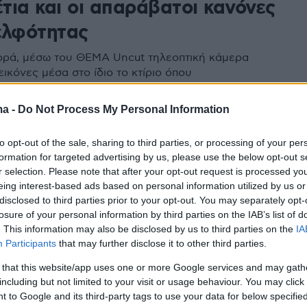
τια και οι απαράβατοι κανόνες
ελφότητας
ορά, μέσω του ΘΕΜΑ Uncut τηλεοπτική κάμερα
ικόνες μέσα στο ίδιο το κτίριο όπου
ούνται οι τελετές της αδελφότητας
ma -
Do Not Process My Personal Information
4
to opt-out of the sale, sharing to third parties, or processing of your per
ηση «Illuminati» για την
formation for targeted advertising by us, please use the below opt-out s
ωση οργάνωσης
r selection. Please note that after your opt-out request is processed y
eing interest-based ads based on personal information utilized by us or
γραφίας και διακίνησης
disclosed to third parties prior to your opt-out. You may separately opt-
losure of your personal information by third parties on the IAB’s list of
στών - Δείτε βίντεο
. This information may also be disclosed by us to third parties on the
IA
Participants
that may further disclose it to other third parties.
πό 120.000 ευρώ - Συνελήφθησαν πέντε μέλη της
αι αναζητούνται άλλα δύο - Πώς δρούσαν
 that this website/app uses one or more Google services and may gath
including but not limited to your visit or usage behaviour. You may click 
 to Google and its third-party tags to use your data for below specifi