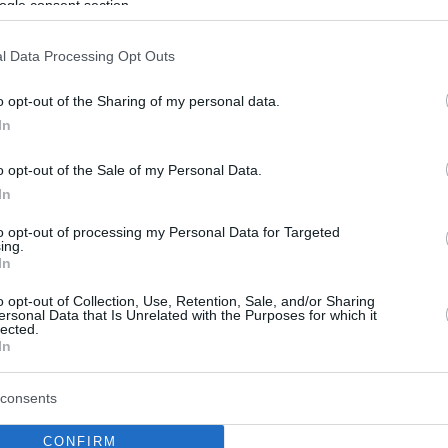
8
3
ogle consent section.
ίντεο: Επιχείρηση «Illuminati»
l Data Processing Opt Outs
ΑΣ για την εξάρθρωση
σης πλαστογραφίας και
o opt-out of the Sharing of my personal data.
In
ησης μεταναστών
o opt-out of the Sale of my Personal Data.
ις - Αναζητούνται ακόμη δύο μέλη της - Πώς
In
to opt-out of processing my Personal Data for Targeted
ing.
In
8
ο βίντεο από το 2018 με τον
o opt-out of Collection, Use, Retention, Sale, and/or Sharing
ersonal Data that Is Unrelated with the Purposes for which it
ουέστ να αποκαλεί την Cardi B
lected.
In
των Illuminati»
consents
ντησε με μία ανάρτηση σχετικά με το βίντεο που
ρο του Twitter
CONFIRM