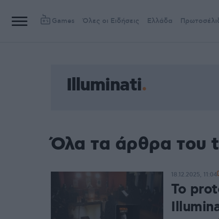
Games
Όλες οι Ειδήσεις
Ελλάδα
Πρωτοσέλι
Illuminati
Όλα τα άρθρα του t
18.12.2025, 11:04
Το pro
Illumin