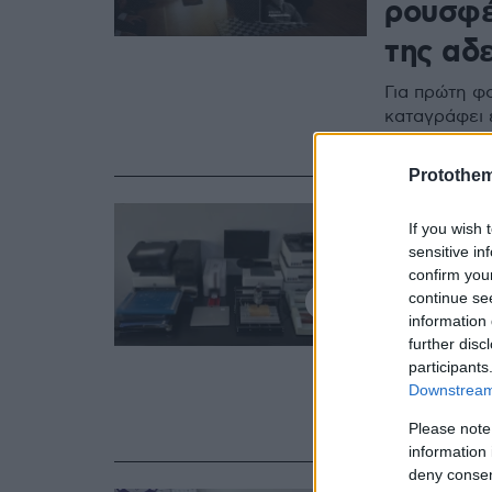
ρουσφέ
της αδ
Για πρώτη φ
καταγράφει ε
πραγματοποι
Protothe
16.10.2025, 19:51
If you wish 
Επιχείρ
sensitive in
εξάρθρ
confirm you
continue se
πλαστο
information 
further disc
μετανα
participants
Downstream 
Λεία πάνω α
οργάνωσης κ
Please note
information 
deny consent