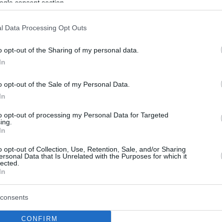
ogle consent section.
νει ο εισαγγελέας Ζαγοραίος,
 να καλέσει τους πρώτους
l Data Processing Opt Outs
υς
o opt-out of the Sharing of my personal data.
In
λο, η εισαγγελέας του Αρείου Πάγου πήρε πίσω τη
λή να «φρενάρει» η εισαγγελική έρευνα για τη φονική
o opt-out of the Sale of my Personal Data.
ο Μάτι έως ότου εκδοθεί το πόρισμα της
ας Δημόσιας Διοίκησης - Στο χέρι του εισαγγελέα να
In
ι τις ευθύνες για την τρομακτική εθνική καταστροφή
to opt-out of processing my Personal Data for Targeted
νεκρούς
ing.
In
o opt-out of Collection, Use, Retention, Sale, and/or Sharing
ersonal Data that Is Unrelated with the Purposes for which it
lected.
In
consents
CONFIRM