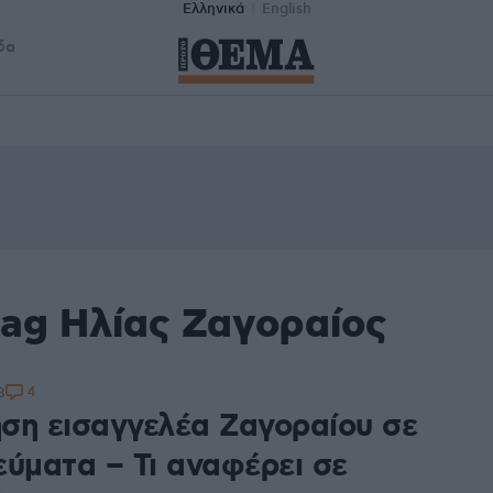
Ελληνικά
English
δα
tag Ηλίας Ζαγοραίος
4
8
ση εισαγγελέα Ζαγοραίου σε
εύματα – Τι αναφέρει σε