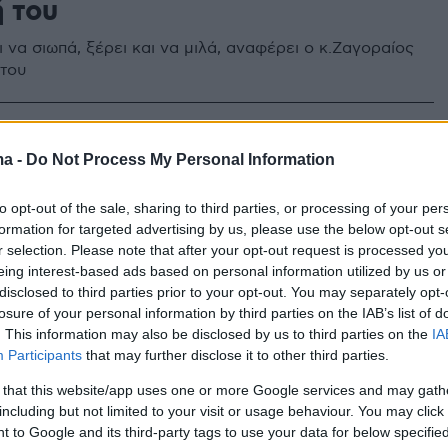
 του
 να σιωπά, ξέρει και να μιλά, αναφέρει ο κ.Ζαγοραίος
 του
4
ίος: Παρερμηνεύθηκε το
ma -
Do Not Process My Personal Information
ο της εισαγγελέως του Αρείου
to opt-out of the sale, sharing to third parties, or processing of your per
ια τις φωτιές
formation for targeted advertising by us, please use the below opt-out s
r selection. Please note that after your opt-out request is processed y
eing interest-based ads based on personal information utilized by us or
νος της εισαγγελίας Πρωτοδικών Ηλίας Ζαγοραίος, ο
disclosed to third parties prior to your opt-out. You may separately opt-
ιενεργεί την έρευνα για τις φονικές πυρκαγιές λέει
losure of your personal information by third parties on the IAB’s list of
ικες οι επιθέσεις εις βάρος της κ.Δημητρίου και «δεν
. This information may also be disclosed by us to third parties on the
IA
ρεμβάσεις» στην έρευνα
Participants
that may further disclose it to other third parties.
 that this website/app uses one or more Google services and may gath
27
9
including but not limited to your visit or usage behaviour. You may click 
λωση από Άρειο Πάγο για Μάτι:
 to Google and its third-party tags to use your data for below specifi