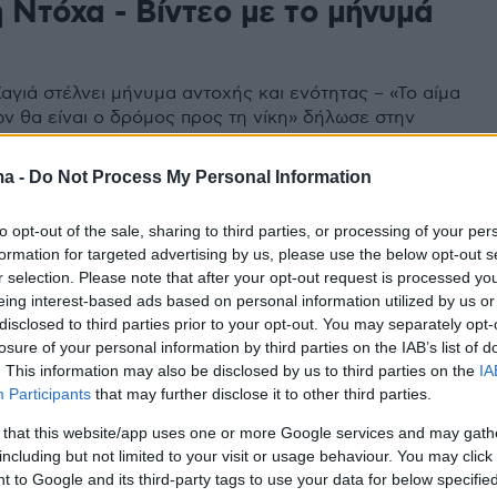
 Ντόχα - Βίντεο με το μήνυμά
αγιά στέλνει μήνυμα αντοχής και ενότητας – «Το αίμα
ν θα είναι ο δρόμος προς τη νίκη» δήλωσε στην
ημόσια εμφάνιση
ma -
Do Not Process My Personal Information
60
to opt-out of the sale, sharing to third parties, or processing of your per
ίναι ο ηγέτης της Χαμάς Γιαχία
formation for targeted advertising by us, please use the below opt-out s
 που το Ισραήλ λέει ότι έχει
r selection. Please note that after your opt-out request is processed y
eing interest-based ads based on personal information utilized by us or
ύσει σε ένα καταφύγιο
disclosed to third parties prior to your opt-out. You may separately opt-
losure of your personal information by third parties on the IAB’s list of
ιατροί του είχαν αφαιρέσει κακοήθη όγκο από τον
. This information may also be disclosed by us to third parties on the
IA
αν ήταν στη φυλακή - Είναι τόσο σκληρός που
Participants
that may further disclose it to other third parties.
καυχήθηκε ότι ανάγκασε μέλος της Χαμάς, του οποίου
 that this website/app uses one or more Google services and may gath
ταν ύποπτος για κατασκοπεία, να «τον θάψει
including but not limited to your visit or usage behaviour. You may click 
 to Google and its third-party tags to use your data for below specifi