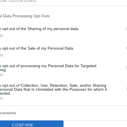
ogle consent section.
101
 ο αρχηγός των Εθνικών
l Data Processing Opt Outs
ων Ασφαλείας της Χαμάς μετά
o opt-out of the Sharing of my personal data.
In
ραηλινή επιδρομή
o opt-out of the Sale of my Personal Data.
χεϊσέν ήταν ένας από τους βασικούς ηγέτες της
οτώθηκε στο σπίτι του στη Γάζα μαζί με άλλα μέλη
In
ιάς του
to opt-out of processing my Personal Data for Targeted
ing.
In
13
 στο Ισράηλ: Αυτοί είναι οι πιο
o opt-out of Collection, Use, Retention, Sale, and/or Sharing
ersonal Data that Is Unrelated with the Purposes for which it
lected.
ί ηγέτες της Χαμάς
In
τηρούν χαμηλό δημόσιο προφίλ και άλλοι έχουν
consents
άλο μέρος της ζωής τους γλιτώνοντας από απόπειρες
CONFIRM