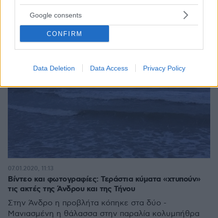
Google consents
CONFIRM
Data Deletion
Data Access
Privacy Policy
07.01.2020, 11:13
Βίντεο και φωτογραφίες: Τεράστια κύματα «χτυπούν»
τις ακτές της Άνδρου και της Τήνου
Στην Άνδρο η προβλήτα κόπηκε στα δύο -
Μανιασμένη η θάλασσα στην παραλία κολυμπήθρα