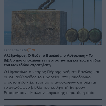
91
29.06.2026, 19:02
Αλέξανδρος: Ο θεός, ο Βασιλιάς, ο Άνθρωπος - Το
βιβλίο που αποκαλύπτει τη στρατιωτική και ερωτική ζωή
του Μακεδόνα στρατηλάτη
O Ηφαιστίων, ο νεαρός Πέρσης ονόματι Βαγώας και
οι 360 παλλακίδες του Δαρείου στο μακεδονικό
στρατόπεδο - Σε ευρήματα ανασκαφών στηρίζεται
το αγγλόφωνο βιβλίο του καθηγητή Εντμουντ
Ρίτσαρντσον - Μάλλον τυφοειδής πυρετός η αιτία
θανάτου, απορρίπτονται οι θεωρίες δολοφονίας