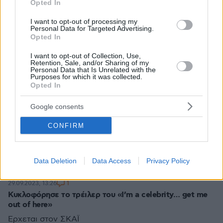
Opted In
I want to opt-out of processing my
Personal Data for Targeted Advertising.
Opted In
I want to opt-out of Collection, Use,
Retention, Sale, and/or Sharing of my
Personal Data that Is Unrelated with the
Purposes for which it was collected.
Opted In
Google consents
CONFIRM
Data Deletion
Data Access
Privacy Policy
1
29.09.2023, 13:26
Κυκλοφόρησε το τρέιλερ του «I’m a celebrity… get me
out of here»
Έρχεται στον ΣΚΑΪ