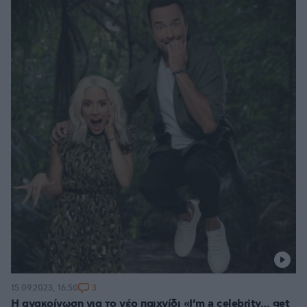
3
15.09.2023, 16:50
Η ανακοίνωση για το νέο παιχνίδι «I’m a celebrity… get