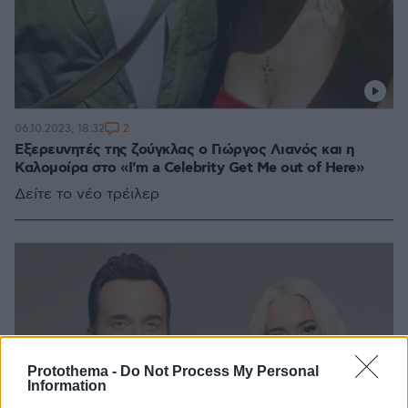
2
06.10.2023, 18:32
Eξερευνητές της ζούγκλας ο Γιώργος Λιανός και η
Καλομοίρα στο «I'm a Celebrity Get Me out of Here»
Δείτε το νέο τρέιλερ
Protothema -
Do Not Process My Personal
Information