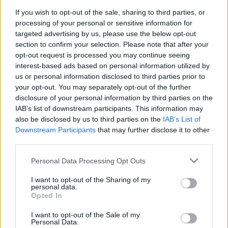
If you wish to opt-out of the sale, sharing to third parties, or
processing of your personal or sensitive information for
targeted advertising by us, please use the below opt-out
section to confirm your selection. Please note that after your
opt-out request is processed you may continue seeing
interest-based ads based on personal information utilized by
us or personal information disclosed to third parties prior to
your opt-out. You may separately opt-out of the further
disclosure of your personal information by third parties on the
IAB’s list of downstream participants. This information may
also be disclosed by us to third parties on the
IAB’s List of
Downstream Participants
that may further disclose it to other
04.10.2023, 15:15
Το «I’ m a celebrity… Get me out of here» θα κάνει
third parties.
πρεμιέρα στις 11 Οκτωβρίου
Please note that this website/app uses one or more Google
Personal Data Processing Opt Outs
Στις 22:20, στον ΣΚΑΪ
services and may gather and store information including but
not limited to your visit or usage behaviour. You may click to
I want to opt-out of the Sharing of my
personal data.
grant or deny consent to Google and its third-party tags to
Opted In
use your data for below specified purposes in below Google
consent section.
I want to opt-out of the Sale of my
Personal Data.