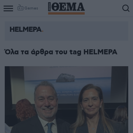
Games
HELMEPA
Column
Column
1
2
Όλα τα άρθρα του tag HELMEPA