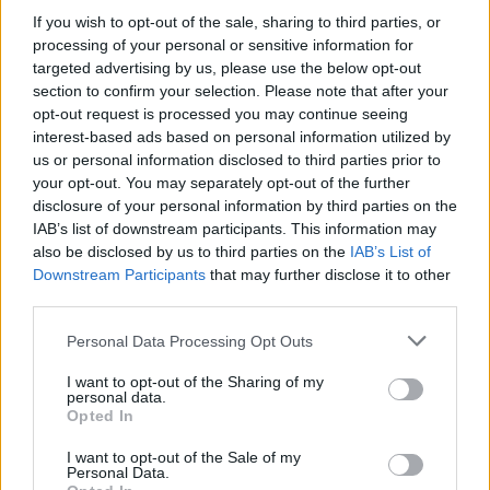
If you wish to opt-out of the sale, sharing to third parties, or
processing of your personal or sensitive information for
targeted advertising by us, please use the below opt-out
section to confirm your selection. Please note that after your
opt-out request is processed you may continue seeing
interest-based ads based on personal information utilized by
us or personal information disclosed to third parties prior to
your opt-out. You may separately opt-out of the further
disclosure of your personal information by third parties on the
IAB’s list of downstream participants. This information may
also be disclosed by us to third parties on the
IAB’s List of
Downstream Participants
that may further disclose it to other
third parties.
Please note that this website/app uses one or more Google
Personal Data Processing Opt Outs
services and may gather and store information including but
1
11.01.2021, 12:12
not limited to your visit or usage behaviour. You may click to
I want to opt-out of the Sharing of my
personal data.
HELMEPA: Εθελοντές καθάρισαν 83 χιλιόμετρα
grant or deny consent to Google and its third-party tags to
Opted In
ακτογραμμής εν μέσω της πανδημίας
use your data for below specified purposes in below Google
consent section.
Οι καθαρισμοί κάλυψαν το εντυπωσιακό συνολικό
I want to opt-out of the Sale of my
Personal Data.
μήκος ακτογραμμής των 83 χλμ, ενώ οι εθελοντές