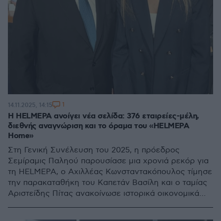
1
14.11.2025, 14:15
Η HELMEPA ανοίγει νέα σελίδα: 376 εταιρείες-μέλη,
διεθνής αναγνώριση και το όραμα του «HELMEPA
Home»
Στη Γενική Συνέλευση του 2025, η πρόεδρος
Σεμίραμις Παληού παρουσίασε μια χρονιά ρεκόρ για
τη HELMEPA, ο Αχιλλέας Κωνσταντακόπουλος τίμησε
την παρακαταθήκη του Καπετάν Βασίλη και ο ταμίας
Αριστείδης Πίτας ανακοίνωσε ιστορικά οικονομικά
αποτελέσματα και ισχυρό αποθεματικό άνω των 3
εκατ. ευρώ