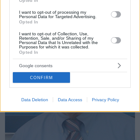
Opted In
συνέλλεξαν και κατέγραψαν 103.548 απορρίμματα
συνολικού βάρους 12 τόνων
I want to opt-out of processing my
Personal Data for Targeted Advertising.
Opted In
I want to opt-out of Collection, Use,
Retention, Sale, and/or Sharing of my
Personal Data that Is Unrelated with the
Purposes for which it was collected.
Opted In
Google consents
CONFIRM
Data Deletion
Data Access
Privacy Policy