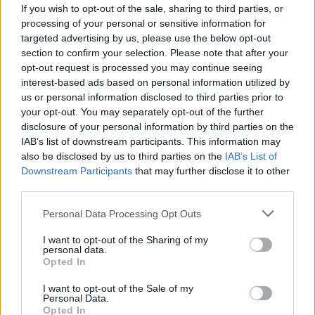
If you wish to opt-out of the sale, sharing to third parties, or
processing of your personal or sensitive information for
targeted advertising by us, please use the below opt-out
section to confirm your selection. Please note that after your
opt-out request is processed you may continue seeing
interest-based ads based on personal information utilized by
us or personal information disclosed to third parties prior to
your opt-out. You may separately opt-out of the further
disclosure of your personal information by third parties on the
IAB’s list of downstream participants. This information may
also be disclosed by us to third parties on the
IAB’s List of
Downstream Participants
that may further disclose it to other
third parties.
1
13.03.2025, 17:33
Please note that this website/app uses one or more Google
Personal Data Processing Opt Outs
Γιώργος Λαμπάτος: Πέρασα την κόλαση, έγινε ένα
services and may gather and store information including but
θαύμα, δηλώνει ο ηθοποιός για το σπίτι που του
not limited to your visit or usage behaviour. You may click to
I want to opt-out of the Sharing of my
παραχωρήθηκε
personal data.
grant or deny consent to Google and its third-party tags to
Opted In
Η οικογένεια του Γιώργου Βασιλείου του
use your data for below specified purposes in below Google
παραχώρησε ένα σπίτι για να βελτιώσει τις συνθήκες
consent section.
I want to opt-out of the Sale of my
διαβίωσής του
Personal Data.
Opted In