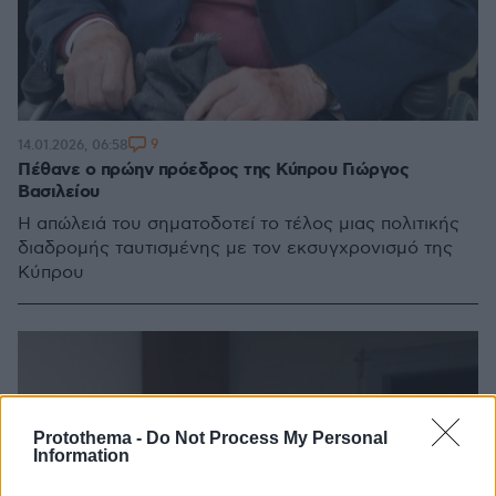
9
14.01.2026, 06:58
Πέθανε ο πρώην πρόεδρος της Κύπρου Γιώργος
Βασιλείου
Η απώλειά του σηματοδοτεί το τέλος μιας πολιτικής
διαδρομής ταυτισμένης με τον εκσυγχρονισμό της
Κύπρου
Protothema -
Do Not Process My Personal
Information