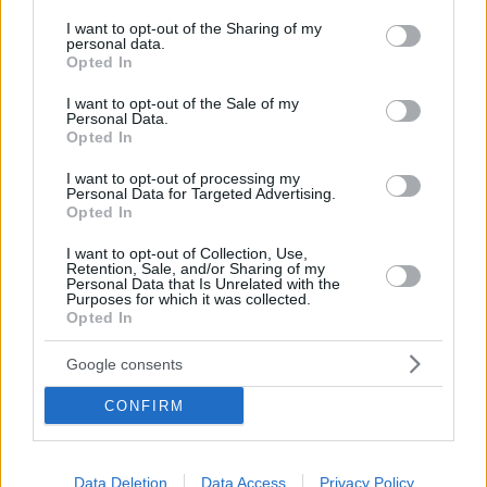
services and may gather and store information including but
13.07.2026, 20:54
not limited to your visit or usage behaviour. You may click to
I want to opt-out of the Sharing of my
Ο Ζελένσκι «παραίτησε» την πρωθυπουργό της
personal data.
grant or deny consent to Google and its third-party tags to
Ουκρανίας, ενόψει του σχηματισμού νέας κυβέρνησης
Opted In
use your data for below specified purposes in below Google
Οι Ουκρανοί βουλευτές ετοιμάζονται αυτήν την
consent section.
I want to opt-out of the Sale of my
εβδομάδα να ψηφίσουν για τον σχηματισμό της νέας
Personal Data.
Opted In
κυβέρνησης, μετά την απόφαση του προέδρου
Ζελέσνκι να αποπέμψει την Γιούλια Σβιριντένκο
I want to opt-out of processing my
Personal Data for Targeted Advertising.
Opted In
I want to opt-out of Collection, Use,
Retention, Sale, and/or Sharing of my
Personal Data that Is Unrelated with the
Purposes for which it was collected.
Opted In
Google consents
CONFIRM
Data Deletion
Data Access
Privacy Policy